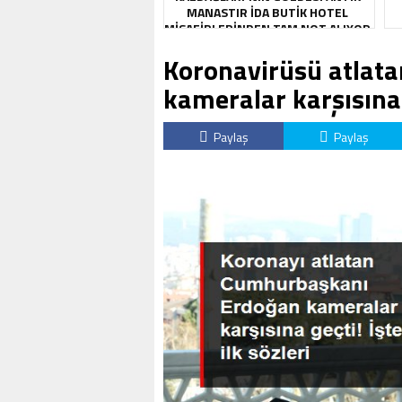
MANASTIR İDA BUTIK HOTEL
MISAFIRLERINDEN TAM NOT ALIYOR
Koronavirüsü atlat
kameralar karşısına g
Paylaş
Paylaş