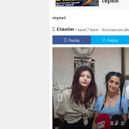
tepkili
mynet
Etiketler :
kanal 7 haber
Koronavirüsü atla
Paylaş
Paylaş