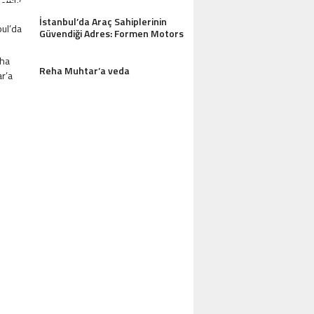
İstanbul’da Araç Sahiplerinin
Güvendiği Adres: Formen Motors
Reha Muhtar’a veda
AZDAĞLARI’NIN GÖZDESI ANTIK MANAST
OTEL MISAFIRLERINDEN TAM NOT ALI