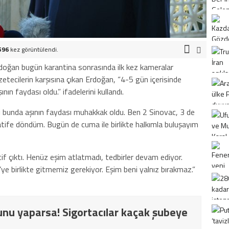
596
kez görüntülendi.
oğan bugün karantina sonrasında ilk kez kameralar
zetecilerin karşısına çıkan Erdoğan, “4-5 gün içerisinde
ın faydası oldu.” ifadelerini kullandı.
ki bunda aşının faydası muhakkak oldu. Ben 2 Sinovac, 3 de
tife döndüm. Bugün de cuma ile birlikte halkımla buluşayım
 çıktı. Henüz eşim atlatmadı, tedbirler devam ediyor.
ye birlikte gitmemiz gerekiyor. Eşim beni yalnız bırakmaz.”
nu yaparsa! Sigortacılar kaçak şubeye