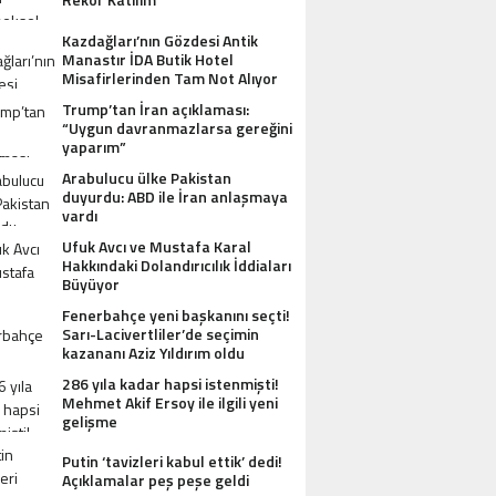
Kazdağları’nın Gözdesi Antik
Manastır İDA Butik Hotel
Misafirlerinden Tam Not Alıyor
Trump’tan İran açıklaması:
“Uygun davranmazlarsa gereğini
yaparım”
Arabulucu ülke Pakistan
duyurdu: ABD ile İran anlaşmaya
vardı
Ufuk Avcı ve Mustafa Karal
Hakkındaki Dolandırıcılık İddiaları
Büyüyor
Fenerbahçe yeni başkanını seçti!
Sarı-Lacivertliler’de seçimin
kazananı Aziz Yıldırım oldu
286 yıla kadar hapsi istenmişti!
Mehmet Akif Ersoy ile ilgili yeni
gelişme
Putin ‘tavizleri kabul ettik’ dedi!
Açıklamalar peş peşe geldi