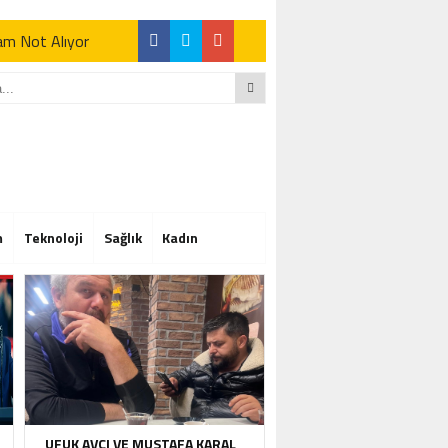
Tam Not Alıyor
Tam Not Alıyor
m
Teknoloji
Sağlık
Kadın
Tam Not Alıyor
UFUK AVCI VE MUSTAFA KARAL