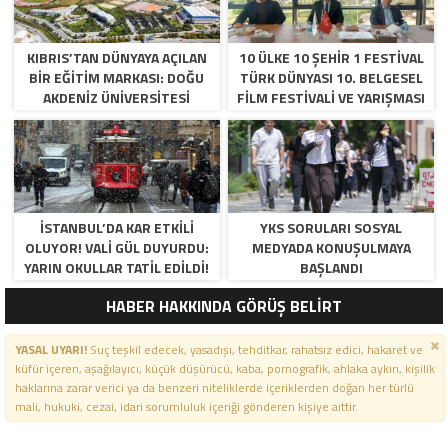
KIBRIS’TAN DÜNYAYA AÇILAN
10 ÜLKE 10 ŞEHİR 1 FESTİVAL
BIR EĞITIM MARKASI: DOĞU
TÜRK DÜNYASI 10. BELGESEL
AKDENIZ ÜNIVERSITESI
FİLM FESTİVALİ VE YARIŞMASI
BAŞVURULARI BAŞLADI.
İSTANBUL’DA KAR ETKILI
YKS SORULARI SOSYAL
OLUYOR! VALI GÜL DUYURDU:
MEDYADA KONUŞULMAYA
YARIN OKULLAR TATIL EDILDI!
BAŞLANDI
HABER HAKKINDA GÖRÜŞ BELİRT
YASAL UYARI!
Suç teşkil edecek, yasadışı, tehditkar, rahatsız edici, hakaret ve
küfür içeren, aşağılayıcı, küçük düşürücü, kaba, pornografik, ahlaka aykırı, kişilik
haklarına zarar verici ya da benzeri niteliklerde içeriklerden doğan her türlü
mali, hukuki, cezai, idari sorumluluk içeriği gönderen kişiye aittir.