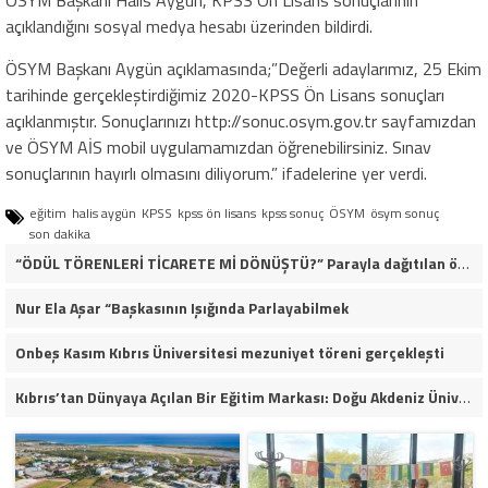
açıklandığını sosyal medya hesabı üzerinden bildirdi.
ÖSYM Başkanı Aygün açıklamasında;”
Değerli adaylarımız, 25 Ekim
tarihinde gerçekleştirdiğimiz 2020-KPSS Ön Lisans sonuçları
açıklanmıştır. Sonuçlarınızı
http://
sonuc.osym.gov.tr
sayfamızdan
ve ÖSYM AİS mobil uygulamamızdan öğrenebilirsiniz. Sınav
sonuçlarının hayırlı olmasını diliyorum.” ifadelerine yer verdi.
eğitim
halis aygün
KPSS
kpss ön lisans
kpss sonuç
ÖSYM
ösym sonuç
son dakika
“ÖDÜL TÖRENLERİ TİCARETE Mİ DÖNÜŞTÜ?” Parayla dağıtılan ödüller iddiası gündemde!
Nur Ela Aşar “Başkasının Işığında Parlayabilmek
Onbeş Kasım Kıbrıs Üniversitesi mezuniyet töreni gerçekleşti
Kıbrıs’tan Dünyaya Açılan Bir Eğitim Markası: Doğu Akdeniz Üniversitesi