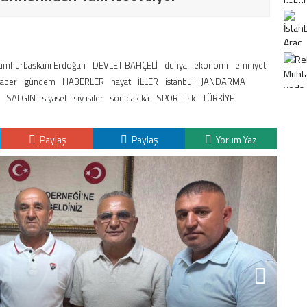
umhurbaşkanı Erdoğan
DEVLET BAHÇELİ
dünya
ekonomi
emniyet
haber
gündem
HABERLER
hayat
İLLER
istanbul
JANDARMA
SALGIN
siyaset
siyasiler
son dakika
SPOR
tsk
TÜRKİYE
Paylaş
Paylaş
Yorum Yaz
K
H