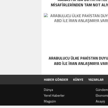
MISAFIRLERINDEN TAM NOT ALI
ARABULUCU ÜLKE PAKISTAN DUYU
ABD ILE İRAN ANLAŞMAYA VAR
HABER GÖNDER
KÜNYE
YAZARLAR
Dünya
Gündem
Yerel Haberler
Ekonom
Magazin
Asayiş
SON
DAKİKA
Teknoloji
Sağlık