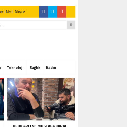
Tam Not Alıyor
Tam Not Alıyor
m
Teknoloji
Sağlık
Kadın
Tam Not Alıyor
UFUK AVCI VE MUSTAFA KARAL