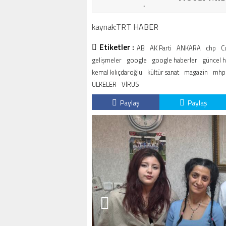
kaynak:TRT HABER
Etiketler :
AB
AK Parti
ANKARA
chp
C
gelişmeler
google
google haberler
güncel 
kemal kılıçdaroğlu
kültür sanat
magazin
mhp
ÜLKELER
VİRÜS
Paylaş
Paylaş