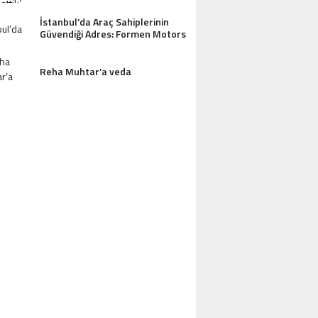
İstanbul’da Araç Sahiplerinin
Güvendiği Adres: Formen Motors
Reha Muhtar’a veda
AZDAĞLARI’NIN GÖZDESI ANTIK MANAST
OTEL MISAFIRLERINDEN TAM NOT ALI