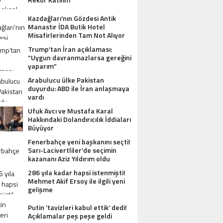
Kazdağları’nın Gözdesi Antik
Manastır İDA Butik Hotel
Misafirlerinden Tam Not Alıyor
Trump’tan İran açıklaması:
“Uygun davranmazlarsa gereğini
yaparım”
Arabulucu ülke Pakistan
duyurdu: ABD ile İran anlaşmaya
vardı
Ufuk Avcı ve Mustafa Karal
Hakkındaki Dolandırıcılık İddiaları
Büyüyor
Fenerbahçe yeni başkanını seçti!
Sarı-Lacivertliler’de seçimin
kazananı Aziz Yıldırım oldu
286 yıla kadar hapsi istenmişti!
Mehmet Akif Ersoy ile ilgili yeni
gelişme
Putin ‘tavizleri kabul ettik’ dedi!
Açıklamalar peş peşe geldi