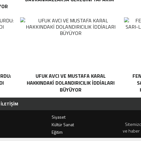
YOR
RDU:
UFUK AVCI VE MUSTAFA KARAL
FEN
DI
HAKKINDAKI DOLANDIRICILIK İDDIALARI
S
BÜYÜYOR
İLETIŞIM
Siyaset
Sitemizd
i
Kültür Sanat
ve haber 
Eğitim
ERUH-DER’IN GELENEKSEL PIKNIĞINE REKOR KATILIM
KAZDAĞLARI’NIN GÖZDESI ANTIK
Kadın