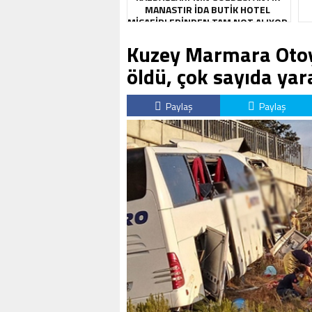
MANASTIR İDA BUTIK HOTEL
MISAFIRLERINDEN TAM NOT ALIYOR
Kuzey Marmara Otoyo
öldü, çok sayıda yara
Paylaş
Paylaş