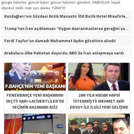
google haberler
güncel haber
güncel haberler
gündem
HABERLER
hayat
istanbul
KAZA
mali
son dakika
TÜRKİYE
Kazdağları’nın Gözdesi Antik Manastır İDA Butik Hotel Misafirlerinden Tam Not Alıyor
Trump’tan İran açıklaması: “Uygun davranmazlarsa gereğini yaparım”
Ferdi Tayfur’un damadı Muhammet Aydın gözaltına alındı!
Arabulucu ülke Pakistan duyurdu: ABD ile İran anlaşmaya vardı
FENERBAHÇE YENI BAŞKANINI
286 YILA KADAR HAPSI
SEÇTI! SARI-LACIVERTLILER’DE
ISTENMIŞTI! MEHMET AKIF
SEÇIMIN KAZANANI AZIZ
ERSOY ILE ILGILI YENI GELIŞME
YILDIRIM OLDU