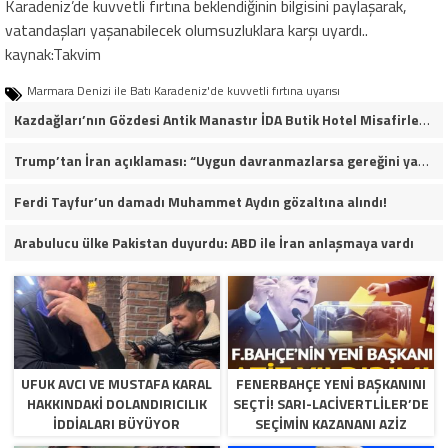
Karadeniz’de kuvvetli fırtına beklendiğinin bilgisini paylaşarak,
vatandaşları yaşanabilecek olumsuzluklara karşı uyardı..
kaynak:Takvim
Marmara Denizi ile Batı Karadeniz'de kuvvetli fırtına uyarısı
Kazdağları’nın Gözdesi Antik Manastır İDA Butik Hotel Misafirlerinden Tam Not Alıyor
Trump’tan İran açıklaması: “Uygun davranmazlarsa gereğini yaparım”
Ferdi Tayfur’un damadı Muhammet Aydın gözaltına alındı!
Arabulucu ülke Pakistan duyurdu: ABD ile İran anlaşmaya vardı
UFUK AVCI VE MUSTAFA KARAL
FENERBAHÇE YENI BAŞKANINI
HAKKINDAKI DOLANDIRICILIK
SEÇTI! SARI-LACIVERTLILER’DE
İDDIALARI BÜYÜYOR
SEÇIMIN KAZANANI AZIZ
YILDIRIM OLDU