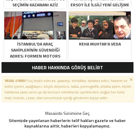
SEÇIMIN KAZANANI AZIZ
ERSOY ILE ILGILI YENI GELIŞME
YILDIRIM OLDU
İSTANBUL’DA ARAÇ
REHA MUHTAR’A VEDA
SAHIPLERININ GÜVENDIĞI
ADRES: FORMEN MOTORS
HABER HAKKINDA GÖRÜŞ BELİRT
YASAL UYARI!
Suç teşkil edecek, yasadışı, tehditkar, rahatsız edici, hakaret ve
küfür içeren, aşağılayıcı, küçük düşürücü, kaba, pornografik, ahlaka aykırı, kişilik
haklarına zarar verici ya da benzeri niteliklerde içeriklerden doğan her türlü
mali, hukuki, cezai, idari sorumluluk içeriği gönderen kişiye aittir.
Masaüstü Sürümüne Geç
Sitemizde yayınlanan haberlerin telif hakları gazete ve haber
kaynaklarına aittir, haberleri kopyalamayınız.