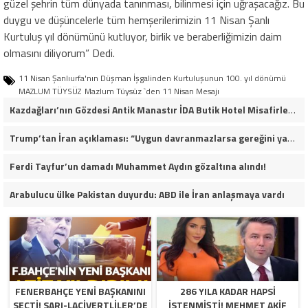
güzel şehrin tüm dünyada tanınması, bilinmesi için uğraşacağız. Bu
duygu ve düşüncelerle tüm hemşerilerimizin 11 Nisan Şanlı
Kurtuluş yıl dönümünü kutluyor, birlik ve beraberliğimizin daim
olmasını diliyorum” Dedi.
11 Nisan Şanlıurfa'nın Düşman İşgalinden Kurtuluşunun 100. yıl dönümü
MAZLUM TÜYSÜZ
Mazlum Tüysüz `den 11 Nisan Mesajı
Kazdağları’nın Gözdesi Antik Manastır İDA Butik Hotel Misafirlerinden Tam Not Alıyor
Trump’tan İran açıklaması: “Uygun davranmazlarsa gereğini yaparım”
Ferdi Tayfur’un damadı Muhammet Aydın gözaltına alındı!
Arabulucu ülke Pakistan duyurdu: ABD ile İran anlaşmaya vardı
FENERBAHÇE YENI BAŞKANINI
286 YILA KADAR HAPSI
SEÇTI! SARI-LACIVERTLILER’DE
ISTENMIŞTI! MEHMET AKIF