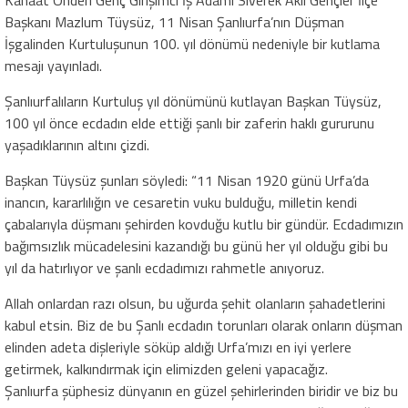
Başkanı Mazlum Tüysüz, 11 Nisan Şanlıurfa’nın Düşman
İşgalinden Kurtuluşunun 100. yıl dönümü nedeniyle bir kutlama
mesajı yayınladı.
Şanlıurfalıların Kurtuluş yıl dönümünü kutlayan Başkan Tüysüz,
100 yıl önce ecdadın elde ettiği şanlı bir zaferin haklı gururunu
yaşadıklarının altını çizdi.
Başkan Tüysüz şunları söyledi: “11 Nisan 1920 günü Urfa’da
inancın, kararlılığın ve cesaretin vuku bulduğu, milletin kendi
çabalarıyla düşmanı şehirden kovduğu kutlu bir gündür. Ecdadımızın
bağımsızlık mücadelesini kazandığı bu günü her yıl olduğu gibi bu
yıl da hatırlıyor ve şanlı ecdadımızı rahmetle anıyoruz.
Allah onlardan razı olsun, bu uğurda şehit olanların şahadetlerini
kabul etsin. Biz de bu Şanlı ecdadın torunları olarak onların düşman
elinden adeta dişleriyle söküp aldığı Urfa’mızı en iyi yerlere
getirmek, kalkındırmak için elimizden geleni yapacağız.
Şanlıurfa şüphesiz dünyanın en güzel şehirlerinden biridir ve biz bu