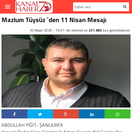
Mazlum Tüysüz `den 11 Nisan Mesajı
10 Nisan 2020 - 15:01 'de eklendi ve
231.882
kez görüntülendi.
ABDULLAH YİĞİT- ŞANLIURFA
Kanaat Önderi Genç Girişimci İş Adamı Siverek Akil Gençler İlçe