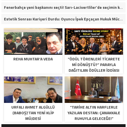
Fenerbahçe yeni başkanını seçti! Sarı-Lacivertliler’de seçimin kazananı Aziz Yıldırım oldu
Estetik Sonrası Kariyeri Durdu: Oyuncu İpek Epçaçan Hukuk Mücadelesi Veriyor
REHA MUHTAR’A VEDA
“ÖDÜL TÖRENLERİ TİCARETE
Mİ DÖNÜŞTÜ?” PARAYLA
DAĞITILAN ÖDÜLLER IDDIASI
GÜNDEMDE!
URFALI AHMET ALGÜLLÜ
“TARIHE ALTIN HARFLERLE
(BABOŞ)’TAN YENI KLIP
YAZILAN DESTAN: ÇANAKKALE
MÜJDESI
RUHUYLA GELECEĞE!”