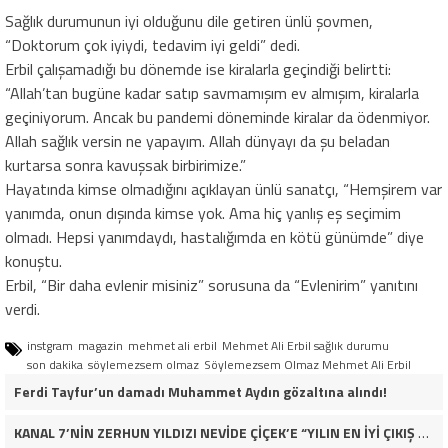
Sağlık durumunun iyi olduğunu dile getiren ünlü şovmen,
“Doktorum çok iyiydi, tedavim iyi geldi” dedi.
Erbil çalışamadığı bu dönemde ise kiralarla geçindiği belirtti:
“Allah’tan bugüne kadar satıp savmamışım ev almışım, kiralarla
geçiniyorum. Ancak bu pandemi döneminde kiralar da ödenmiyor.
Allah sağlık versin ne yapayım. Allah dünyayı da şu beladan
kurtarsa sonra kavuşsak birbirimize.”
Hayatında kimse olmadığını açıklayan ünlü sanatçı, “Hemşirem var
yanımda, onun dışında kimse yok. Ama hiç yanlış eş seçimim
olmadı. Hepsi yanımdaydı, hastalığımda en kötü günümde” diye
konuştu.
Erbil, “Bir daha evlenir misiniz” sorusuna da “Evlenirim” yanıtını
verdi.
instgram
magazin
mehmet ali erbil
Mehmet Ali Erbil sağlık durumu
son dakika
söylemezsem olmaz
Söylemezsem Olmaz Mehmet Ali Erbil
Ferdi Tayfur’un damadı Muhammet Aydın gözaltına alındı!
KANAL 7’NİN ZERHUN YILDIZI NEVİDE ÇİÇEK’E “YILIN EN İYİ ÇIKIŞ YAPAN KADIN OYUNCUSU” ÖDÜLÜ!