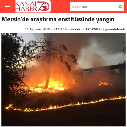
Mersin’de araştırma enstitüsünde yangın
14 Ağustos 2020 - 21:51 'de eklendi ve
140.050
kez görüntülendi.