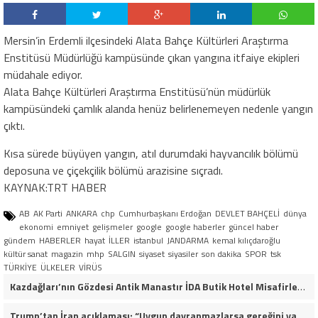
Mersin’in Erdemli ilçesindeki Alata Bahçe Kültürleri Araştırma
Enstitüsü Müdürlüğü kampüsünde çıkan yangına itfaiye ekipleri
müdahale ediyor.
Alata Bahçe Kültürleri Araştırma Enstitüsü’nün müdürlük
kampüsündeki çamlık alanda henüz belirlenemeyen nedenle yangın
çıktı.
Kısa sürede büyüyen yangın, atıl durumdaki hayvancılık bölümü
deposuna ve çiçekçilik bölümü arazisine sıçradı.
KAYNAK:TRT HABER
AB
AK Parti
ANKARA
chp
Cumhurbaşkanı Erdoğan
DEVLET BAHÇELİ
dünya
ekonomi
emniyet
gelişmeler
google
google haberler
güncel haber
gündem
HABERLER
hayat
İLLER
istanbul
JANDARMA
kemal kılıçdaroğlu
kültür sanat
magazin
mhp
SALGIN
siyaset
siyasiler
son dakika
SPOR
tsk
TÜRKİYE
ÜLKELER
VİRÜS
Kazdağları’nın Gözdesi Antik Manastır İDA Butik Hotel Misafirlerinden Tam Not Alıyor
Trump’tan İran açıklaması: “Uygun davranmazlarsa gereğini yaparım”