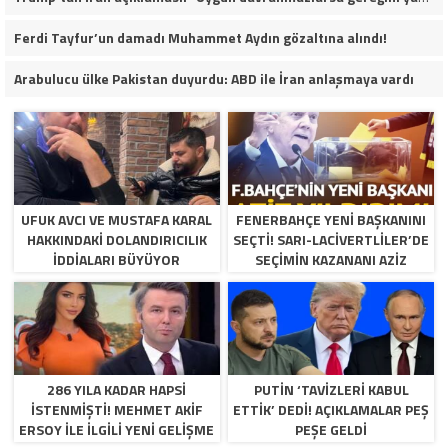
Ferdi Tayfur’un damadı Muhammet Aydın gözaltına alındı!
Arabulucu ülke Pakistan duyurdu: ABD ile İran anlaşmaya vardı
UFUK AVCI VE MUSTAFA KARAL
FENERBAHÇE YENI BAŞKANINI
HAKKINDAKI DOLANDIRICILIK
SEÇTI! SARI-LACIVERTLILER’DE
İDDIALARI BÜYÜYOR
SEÇIMIN KAZANANI AZIZ
YILDIRIM OLDU
286 YILA KADAR HAPSI
PUTIN ‘TAVIZLERI KABUL
ISTENMIŞTI! MEHMET AKIF
ETTIK’ DEDI! AÇIKLAMALAR PEŞ
ERSOY ILE ILGILI YENI GELIŞME
PEŞE GELDI