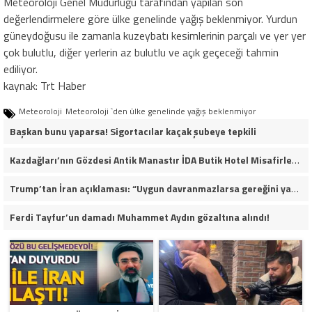
Meteoroloji Genel Müdürlüğü tarafından yapılan son
değerlendirmelere göre ülke genelinde yağış beklenmiyor. Yurdun
güneydoğusu ile zamanla kuzeybatı kesimlerinin parçalı ve yer yer
çok bulutlu, diğer yerlerin az bulutlu ve açık geçeceği tahmin
ediliyor.
kaynak: Trt Haber
Meteoroloji
Meteoroloji `den ülke genelinde yağış beklenmiyor
Başkan bunu yaparsa! Sigortacılar kaçak şubeye tepkili
Kazdağları’nın Gözdesi Antik Manastır İDA Butik Hotel Misafirlerinden Tam Not Alıyor
Trump’tan İran açıklaması: “Uygun davranmazlarsa gereğini yaparım”
Ferdi Tayfur’un damadı Muhammet Aydın gözaltına alındı!