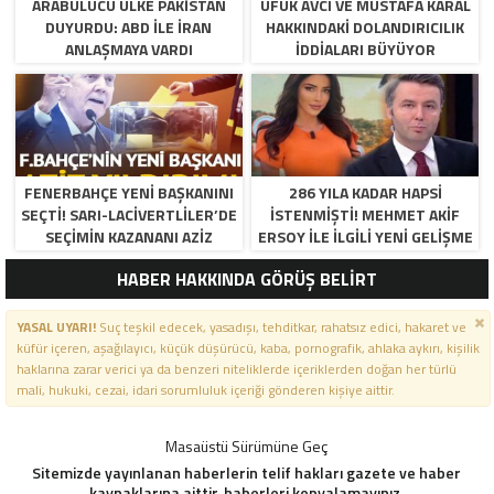
ARABULUCU ÜLKE PAKISTAN
UFUK AVCI VE MUSTAFA KARAL
DUYURDU: ABD ILE İRAN
HAKKINDAKI DOLANDIRICILIK
ANLAŞMAYA VARDI
İDDIALARI BÜYÜYOR
FENERBAHÇE YENI BAŞKANINI
286 YILA KADAR HAPSI
SEÇTI! SARI-LACIVERTLILER’DE
ISTENMIŞTI! MEHMET AKIF
SEÇIMIN KAZANANI AZIZ
ERSOY ILE ILGILI YENI GELIŞME
YILDIRIM OLDU
HABER HAKKINDA GÖRÜŞ BELİRT
YASAL UYARI!
Suç teşkil edecek, yasadışı, tehditkar, rahatsız edici, hakaret ve
küfür içeren, aşağılayıcı, küçük düşürücü, kaba, pornografik, ahlaka aykırı, kişilik
haklarına zarar verici ya da benzeri niteliklerde içeriklerden doğan her türlü
mali, hukuki, cezai, idari sorumluluk içeriği gönderen kişiye aittir.
Masaüstü Sürümüne Geç
Sitemizde yayınlanan haberlerin telif hakları gazete ve haber
kaynaklarına aittir, haberleri kopyalamayınız.