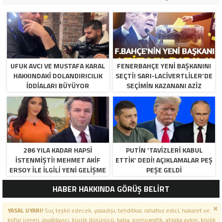
UFUK AVCI VE MUSTAFA KARAL
FENERBAHÇE YENI BAŞKANINI
HAKKINDAKI DOLANDIRICILIK
SEÇTI! SARI-LACIVERTLILER’DE
İDDIALARI BÜYÜYOR
SEÇIMIN KAZANANI AZIZ
YILDIRIM OLDU
286 YILA KADAR HAPSI
PUTIN ‘TAVIZLERI KABUL
ISTENMIŞTI! MEHMET AKIF
ETTIK’ DEDI! AÇIKLAMALAR PEŞ
ERSOY ILE ILGILI YENI GELIŞME
PEŞE GELDI
HABER HAKKINDA GÖRÜŞ BELİRT
YASAL UYARI!
Suç teşkil edecek, yasadışı, tehditkar, rahatsız edici, hakaret ve
küfür içeren, aşağılayıcı, küçük düşürücü, kaba, pornografik, ahlaka aykırı, kişilik