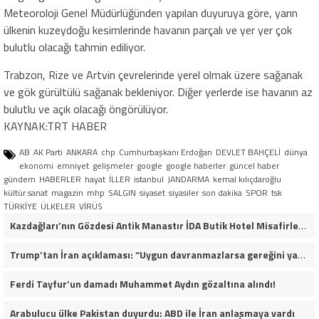
Meteoroloji Genel Müdürlüğünden yapılan duyuruya göre, yarın
ülkenin kuzeydoğu kesimlerinde havanın parçalı ve yer yer çok
bulutlu olacağı tahmin ediliyor.
Trabzon, Rize ve Artvin çevrelerinde yerel olmak üzere sağanak
ve gök gürültülü sağanak bekleniyor. Diğer yerlerde ise havanın az
bulutlu ve açık olacağı öngörülüyor.
KAYNAK:TRT HABER
AB
AK Parti
ANKARA
chp
Cumhurbaşkanı Erdoğan
DEVLET BAHÇELİ
dünya
ekonomi
emniyet
gelişmeler
google
google haberler
güncel haber
gündem
HABERLER
hayat
İLLER
istanbul
JANDARMA
kemal kılıçdaroğlu
kültür sanat
magazin
mhp
SALGIN
siyaset
siyasiler
son dakika
SPOR
tsk
TÜRKİYE
ÜLKELER
VİRÜS
Kazdağları’nın Gözdesi Antik Manastır İDA Butik Hotel Misafirlerinden Tam Not Alıyor
Trump’tan İran açıklaması: “Uygun davranmazlarsa gereğini yaparım”
Ferdi Tayfur’un damadı Muhammet Aydın gözaltına alındı!
Arabulucu ülke Pakistan duyurdu: ABD ile İran anlaşmaya vardı