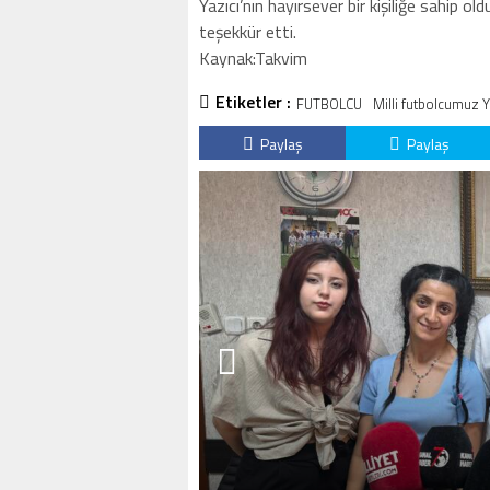
Yazıcı’nın hayırsever bir kişiliğe sahip 
teşekkür etti.
Kaynak:Takvim
Etiketler :
FUTBOLCU
Milli futbolcumuz Y
Paylaş
Paylaş