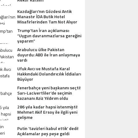
Kazdağları’nın Gözdesi Antik
Manastır İDA Butik Hotel
Misafirlerinden Tam Not Alıyor
Trump’tan İran açıklaması:
“Uygun davranmazlarsa gereğini
yaparım”
Arabulucu ülke Pakistan
duyurdu: ABD ile İran anlaşmaya
vardı
Ufuk Avcı ve Mustafa Karal
Hakkındaki Dolandırıcılık İddiaları
Büyüyor
Fenerbahçe yeni başkanını seçti!
Sarı-Lacivertliler’de seçimin
kazananı Aziz Yıldırım oldu
286 yıla kadar hapsi istenmişti!
Mehmet Akif Ersoy ile ilgili yeni
gelişme
Putin ‘tavizleri kabul ettik’ dedi!
Açıklamalar peş peşe geldi