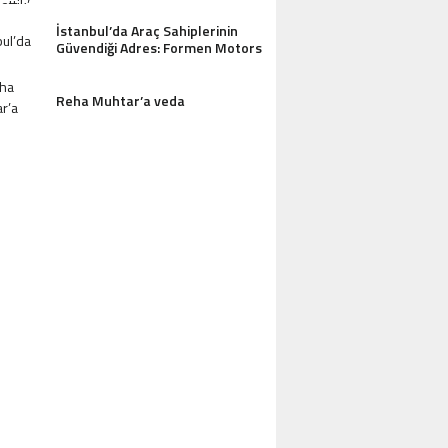
İstanbul’da Araç Sahiplerinin
Güvendiği Adres: Formen Motors
Reha Muhtar’a veda
AZDAĞLARI’NIN GÖZDESI ANTIK MANAST
OTEL MISAFIRLERINDEN TAM NOT ALI