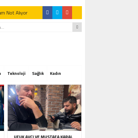
Tam Not Alıyor
Tam Not Alıyor
m
Teknoloji
Sağlık
Kadın
Tam Not Alıyor
UFUK AVCI VE MUSTAFA KARAL