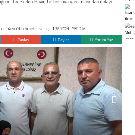
olduğunu ifade eden Hayır, futbolcuya yardımlarından dolayı
usuf Yazıcı'dan örnek davranış
TRABZON
YARDIM
Paylaş
Paylaş
Yorum Yaz
K
H