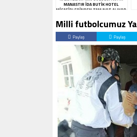
MANASTIR İDA BUTIK HOTEL
MISAFIRLERINDEN TAM NOT ALIYOR
Milli futbolcumuz Ya
Paylaş
Paylaş