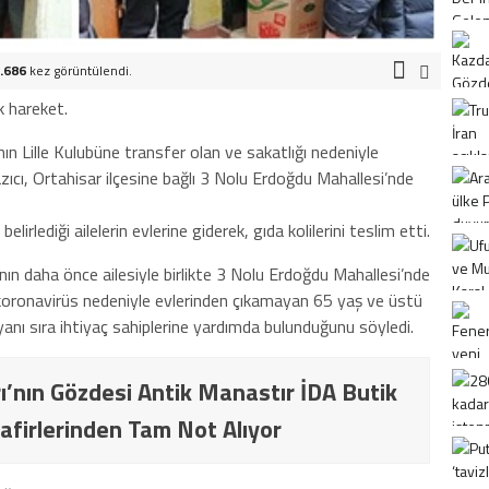
.686
kez görüntülendi.
k hareket.
n Lille Kulubüne transfer olan ve sakatlığı nedeniyle
ıcı, Ortahisar ilçesine bağlı 3 Nolu Erdoğdu Mahallesi’nde
irlediği ailelerin evlerine giderek, gıda kolilerini teslim etti.
nın daha önce ailesiyle birlikte 3 Nolu Erdoğdu Mahallesi’nde
, koronavirüs nedeniyle evlerinden çıkamayan 65 yaş ve üstü
 yanı sıra ihtiyaç sahiplerine yardımda bulunduğunu söyledi.
ı’nın Gözdesi Antik Manastır İDA Butik
afirlerinden Tam Not Alıyor