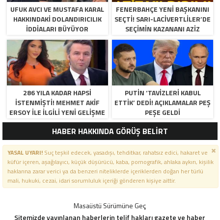
UFUK AVCI VE MUSTAFA KARAL
FENERBAHÇE YENI BAŞKANINI
HAKKINDAKI DOLANDIRICILIK
SEÇTI! SARI-LACIVERTLILER’DE
İDDIALARI BÜYÜYOR
SEÇIMIN KAZANANI AZIZ
YILDIRIM OLDU
286 YILA KADAR HAPSI
PUTIN ‘TAVIZLERI KABUL
ISTENMIŞTI! MEHMET AKIF
ETTIK’ DEDI! AÇIKLAMALAR PEŞ
ERSOY ILE ILGILI YENI GELIŞME
PEŞE GELDI
HABER HAKKINDA GÖRÜŞ BELİRT
YASAL UYARI!
Suç teşkil edecek, yasadışı, tehditkar, rahatsız edici, hakaret ve
küfür içeren, aşağılayıcı, küçük düşürücü, kaba, pornografik, ahlaka aykırı, kişilik
haklarına zarar verici ya da benzeri niteliklerde içeriklerden doğan her türlü
mali, hukuki, cezai, idari sorumluluk içeriği gönderen kişiye aittir.
Masaüstü Sürümüne Geç
Sitemizde yayınlanan haberlerin telif hakları gazete ve haber