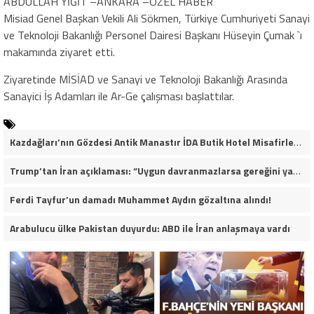
ABDULLAH YİĞİT –ANKARA –ÖZEL HABER
Misiad Genel Başkan Vekili Ali Sökmen, Türkiye Cumhuriyeti Sanayi
ve Teknoloji Bakanlığı Personel Dairesi Başkanı Hüseyin Çumak `ı
makamında ziyaret etti.
Ziyaretinde MİSİAD ve Sanayi ve Teknoloji Bakanlığı Arasında
Sanayici İş Adamları ile Ar-Ge çalışması başlattılar.
Kazdağları’nın Gözdesi Antik Manastır İDA Butik Hotel Misafirlerinden Tam Not Alıyor
Trump’tan İran açıklaması: “Uygun davranmazlarsa gereğini yaparım”
Ferdi Tayfur’un damadı Muhammet Aydın gözaltına alındı!
Arabulucu ülke Pakistan duyurdu: ABD ile İran anlaşmaya vardı