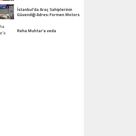
İstanbul’da Araç Sahiplerinin
Güvendiği Adres: Formen Motors
AZDAĞLARI’NIN GÖZDESI ANTIK MANAST
Reha Muhtar’a veda
OTEL MISAFIRLERINDEN TAM NOT ALI