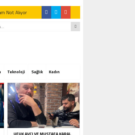
Tam Not Alıyor
Tam Not Alıyor
m
Teknoloji
Sağlık
Kadın
Tam Not Alıyor
UFUK AVCI VE MUSTAFA KARAL