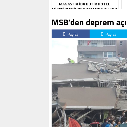
MANASTIR İDA BUTIK HOTEL
MISAFIRLERINDEN TAM NOT ALIYOR
MSB’den deprem açık
Paylaş
Paylaş