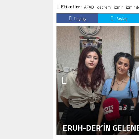
Etiketler :
AFAD
deprem
izmir
izmir 
Paylaş
Paylaş
ERUH-DER’IN GELENE