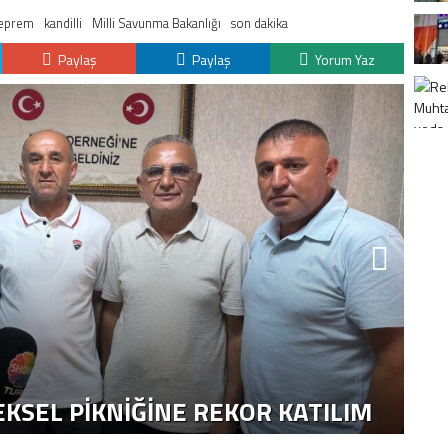
deprem
kandilli
Milli Savunma Bakanlığı
son dakika
Paylaş
Paylaş
Yorum Yaz
K
H
KSEL PIKNIĞINE REKOR KATILIM