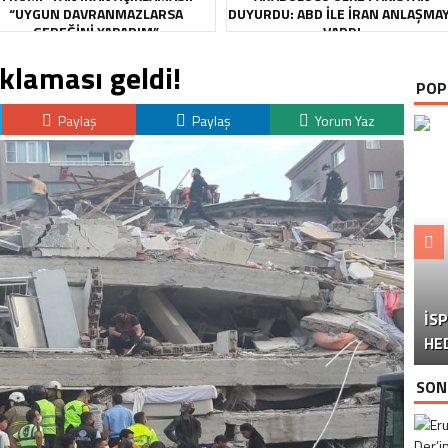
“UYGUN DAVRANMAZLARSA
DUYURDU: ABD ILE İRAN ANLAŞMA
GEREĞINI YAPARIM”
VARDI
laması geldi!
POP
Paylaş
Paylaş
Yorum Yaz
İS
U
Ü
HE
SON