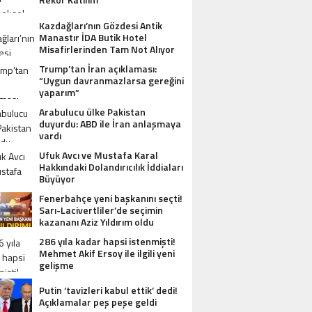
Kazdağları’nın Gözdesi Antik
Manastır İDA Butik Hotel
Misafirlerinden Tam Not Alıyor
Trump’tan İran açıklaması:
“Uygun davranmazlarsa gereğini
yaparım”
Arabulucu ülke Pakistan
duyurdu: ABD ile İran anlaşmaya
vardı
Ufuk Avcı ve Mustafa Karal
Hakkındaki Dolandırıcılık İddiaları
Büyüyor
Fenerbahçe yeni başkanını seçti!
Sarı-Lacivertliler’de seçimin
kazananı Aziz Yıldırım oldu
286 yıla kadar hapsi istenmişti!
Mehmet Akif Ersoy ile ilgili yeni
gelişme
Putin ‘tavizleri kabul ettik’ dedi!
Açıklamalar peş peşe geldi