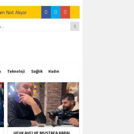
Tam Not Alıyor
Tam Not Alıyor
m
Teknoloji
Sağlık
Kadın
Tam Not Alıyor
UFUK AVCI VE MUSTAFA KARAL