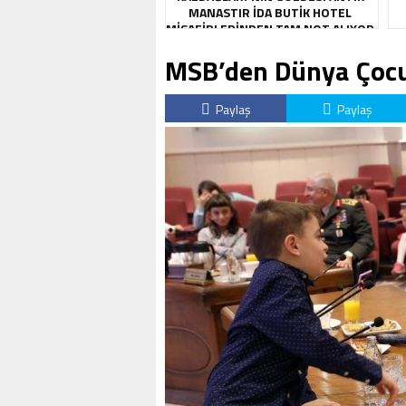
MANASTIR İDA BUTIK HOTEL
MISAFIRLERINDEN TAM NOT ALIYOR
MSB’den Dünya Çocu
Paylaş
Paylaş