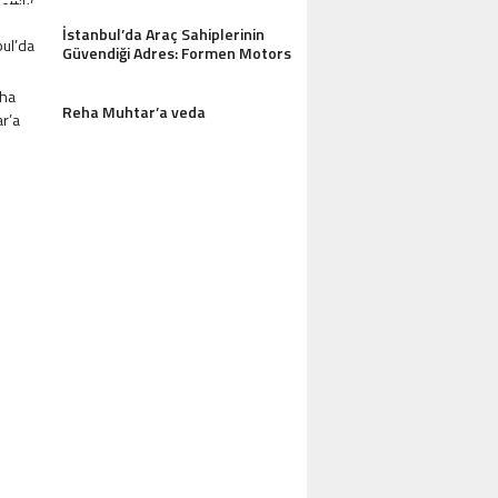
İstanbul’da Araç Sahiplerinin
Güvendiği Adres: Formen Motors
AZDAĞLARI’NIN GÖZDESI ANTIK MANAST
Reha Muhtar’a veda
OTEL MISAFIRLERINDEN TAM NOT ALI