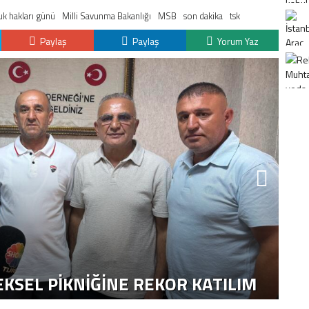
k hakları günü
Milli Savunma Bakanlığı
MSB
son dakika
tsk
Paylaş
Paylaş
Yorum Yaz
K
H
KSEL PIKNIĞINE REKOR KATILIM