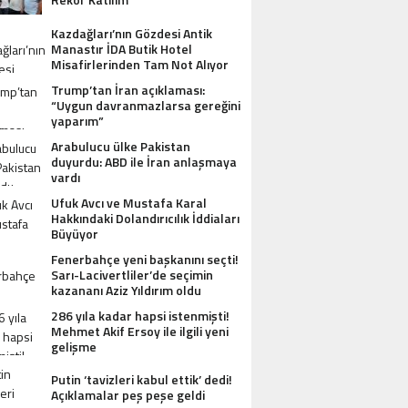
Kazdağları’nın Gözdesi Antik
Manastır İDA Butik Hotel
Misafirlerinden Tam Not Alıyor
Trump’tan İran açıklaması:
“Uygun davranmazlarsa gereğini
yaparım”
Arabulucu ülke Pakistan
duyurdu: ABD ile İran anlaşmaya
vardı
Ufuk Avcı ve Mustafa Karal
Hakkındaki Dolandırıcılık İddiaları
Büyüyor
Fenerbahçe yeni başkanını seçti!
Sarı-Lacivertliler’de seçimin
kazananı Aziz Yıldırım oldu
286 yıla kadar hapsi istenmişti!
Mehmet Akif Ersoy ile ilgili yeni
gelişme
Putin ‘tavizleri kabul ettik’ dedi!
Açıklamalar peş peşe geldi