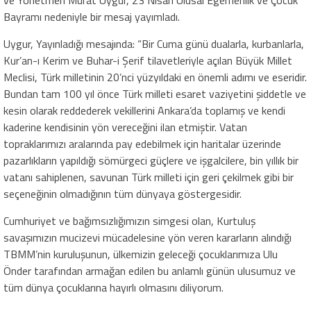
Bayramı nedeniyle bir mesaj yayımladı.
Uygur, Yayınladığı mesajında: “Bir Cuma günü dualarla, kurbanlarla,
Kur’an-ı Kerim ve Buhar-i Şerif tilavetleriyle açılan Büyük Millet
Meclisi, Türk milletinin 20’nci yüzyıldaki en önemli adımı ve eseridir.
Bundan tam 100 yıl önce Türk milleti esaret vaziyetini şiddetle ve
kesin olarak reddederek vekillerini Ankara’da toplamış ve kendi
kaderine kendisinin yön vereceğini ilan etmiştir. Vatan
topraklarımızı aralarında pay edebilmek için haritalar üzerinde
pazarlıkların yapıldığı sömürgeci güçlere ve işgalcilere, bin yıllık bir
vatanı sahiplenen, savunan Türk milleti için geri çekilmek gibi bir
seçeneğinin olmadığının tüm dünyaya göstergesidir.
Cumhuriyet ve bağımsızlığımızın simgesi olan, Kurtuluş
savaşımızın mucizevi mücadelesine yön veren kararların alındığı
TBMM’nin kuruluşunun, ülkemizin geleceği çocuklarımıza Ulu
Önder tarafından armağan edilen bu anlamlı günün ulusumuz ve
tüm dünya çocuklarına hayırlı olmasını diliyorum.