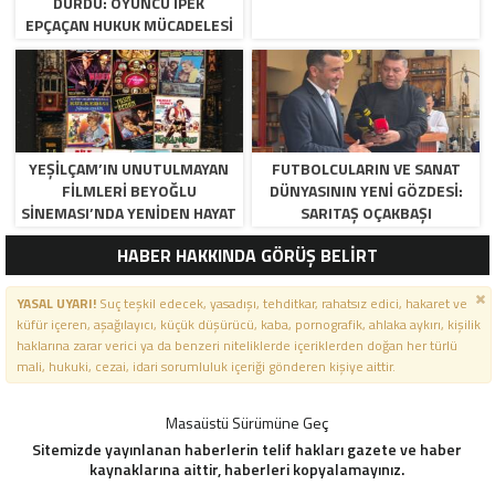
DURDU: OYUNCU İPEK
EPÇAÇAN HUKUK MÜCADELESI
VERIYOR
YEŞILÇAM’IN UNUTULMAYAN
FUTBOLCULARIN VE SANAT
FILMLERI BEYOĞLU
DÜNYASININ YENI GÖZDESI:
SINEMASI’NDA YENIDEN HAYAT
SARITAŞ OÇAKBAŞI
BULUYOR
HABER HAKKINDA GÖRÜŞ BELİRT
YASAL UYARI!
Suç teşkil edecek, yasadışı, tehditkar, rahatsız edici, hakaret ve
küfür içeren, aşağılayıcı, küçük düşürücü, kaba, pornografik, ahlaka aykırı, kişilik
haklarına zarar verici ya da benzeri niteliklerde içeriklerden doğan her türlü
mali, hukuki, cezai, idari sorumluluk içeriği gönderen kişiye aittir.
Masaüstü Sürümüne Geç
Sitemizde yayınlanan haberlerin telif hakları gazete ve haber
kaynaklarına aittir, haberleri kopyalamayınız.