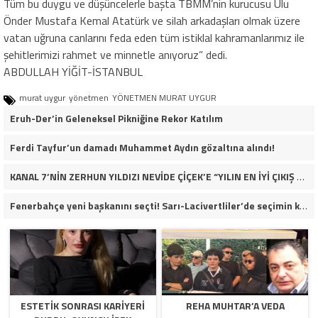
Tüm bu duygu ve düşüncelerle başta TBMM’nin kurucusu Ulu
Önder Mustafa Kemal Atatürk ve silah arkadaşları olmak üzere
vatan uğruna canlarını feda eden tüm istiklal kahramanlarımız ile
şehitlerimizi rahmet ve minnetle anıyoruz” dedi.
ABDULLAH YİĞİT-İSTANBUL
murat uygur
yönetmen
YÖNETMEN MURAT UYGUR
Eruh-Der’in Geleneksel Pikniğine Rekor Katılım
Ferdi Tayfur’un damadı Muhammet Aydın gözaltına alındı!
KANAL 7’NİN ZERHUN YILDIZI NEVİDE ÇİÇEK’E “YILIN EN İYİ ÇIKIŞ YAPAN KADIN OYUNCUSU” ÖDÜLÜ!
Fenerbahçe yeni başkanını seçti! Sarı-Lacivertliler’de seçimin kazananı Aziz Yıldırım oldu
ESTETIK SONRASI KARIYERI
REHA MUHTAR’A VEDA