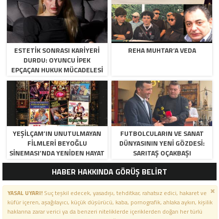
ESTETIK SONRASI KARIYERI
REHA MUHTAR’A VEDA
DURDU: OYUNCU İPEK
EPÇAÇAN HUKUK MÜCADELESI
VERIYOR
YEŞILÇAM’IN UNUTULMAYAN
FUTBOLCULARIN VE SANAT
FILMLERI BEYOĞLU
DÜNYASININ YENI GÖZDESI:
SINEMASI’NDA YENIDEN HAYAT
SARITAŞ OÇAKBAŞI
BULUYOR
HABER HAKKINDA GÖRÜŞ BELİRT
YASAL UYARI!
Suç teşkil edecek, yasadışı, tehditkar, rahatsız edici, hakaret ve
küfür içeren, aşağılayıcı, küçük düşürücü, kaba, pornografik, ahlaka aykırı, kişilik
haklarına zarar verici ya da benzeri niteliklerde içeriklerden doğan her türlü