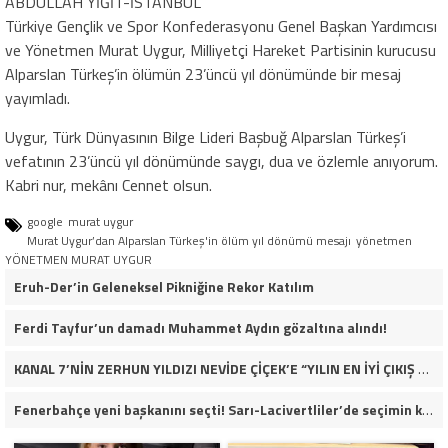
ABDULLAH YİĞİT-İSTANBUL
Türkiye Gençlik ve Spor Konfederasyonu Genel Başkan Yardımcısı
ve Yönetmen Murat Uygur, Milliyetçi Hareket Partisinin kurucusu
Alparslan Türkeş’in ölümün 23’üncü yıl dönümünde bir mesaj
yayımladı.
Uygur, Türk Dünyasının Bilge Lideri Başbuğ Alparslan Türkeş’i
vefatının 23’üncü yıl dönümünde saygı, dua ve özlemle anıyorum.
Kabri nur, mekânı Cennet olsun.
google
murat uygur
Murat Uygur’dan Alparslan Türkeş'in ölüm yıl dönümü mesajı
yönetmen
YÖNETMEN MURAT UYGUR
Eruh-Der’in Geleneksel Pikniğine Rekor Katılım
Ferdi Tayfur’un damadı Muhammet Aydın gözaltına alındı!
KANAL 7’NİN ZERHUN YILDIZI NEVİDE ÇİÇEK’E “YILIN EN İYİ ÇIKIŞ YAPAN KADIN OYUNCUSU” ÖDÜLÜ!
Fenerbahçe yeni başkanını seçti! Sarı-Lacivertliler’de seçimin kazananı Aziz Yıldırım oldu