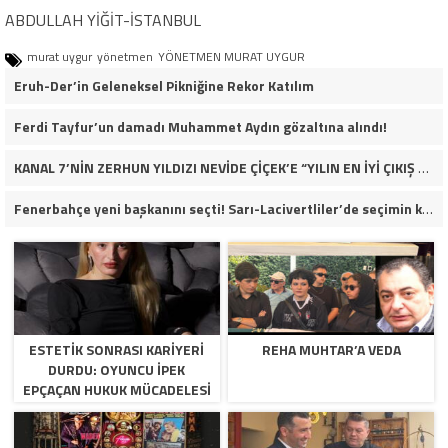
ABDULLAH YİĞİT-İSTANBUL
murat uygur
yönetmen
YÖNETMEN MURAT UYGUR
Eruh-Der’in Geleneksel Pikniğine Rekor Katılım
Ferdi Tayfur’un damadı Muhammet Aydın gözaltına alındı!
KANAL 7’NİN ZERHUN YILDIZI NEVİDE ÇİÇEK’E “YILIN EN İYİ ÇIKIŞ YAPAN KADIN OYUNCUSU” ÖDÜLÜ!
Fenerbahçe yeni başkanını seçti! Sarı-Lacivertliler’de seçimin kazananı Aziz Yıldırım oldu
ESTETIK SONRASI KARIYERI
REHA MUHTAR’A VEDA
DURDU: OYUNCU İPEK
EPÇAÇAN HUKUK MÜCADELESI
VERIYOR