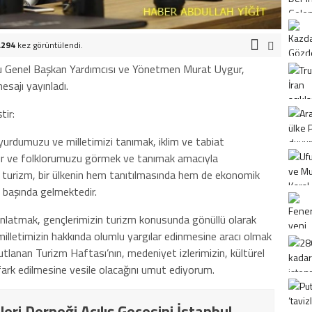
.294
kez görüntülendi.
u Genel Başkan Yardımcısı ve Yönetmen Murat Uygur,
esajı yayınladı.
tir:
 yurdumuzu ve milletimizi tanımak, iklim ve tabiat
 kültür ve folklorumuzu görmek ve tanımak amacıyla
lan turizm, bir ülkenin hem tanıtılmasında hem de ekonomik
 başında gelmektedir.
anlatmak, gençlerimizin turizm konusunda gönüllü olarak
milletimizin hakkında olumlu yargılar edinmesine aracı olmak
utlanan Turizm Haftası’nın, medeniyet izlerimizin, kültürel
 fark edilmesine vesile olacağını umut ediyorum.
ileri Derneği Açılış Gecesini İstanbul