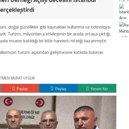
erçekleştirdi
m, doğal güzellikler gibi kaynakları kullanma ve teknolojisi
di. Turizm, milyonlarca etkileşimin bir arada ortaya çıktığı,
ıda insanın katıldığı bir kitle hareketi niteliği kazanmıştır.
ülkemizin turizm açısından gelişmesine katkıda bulunan
TMEN MURAT UYGUR
Paylaş
Paylaş
Yorum Yaz
K
H