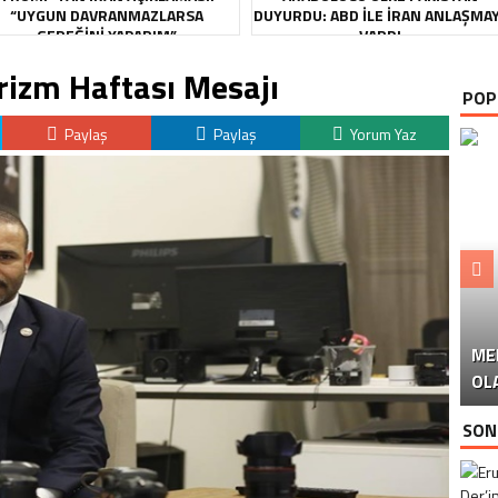
“UYGUN DAVRANMAZLARSA
DUYURDU: ABD ILE İRAN ANLAŞMA
GEREĞINI YAPARIM”
VARDI
izm Haftası Mesajı
POP
Paylaş
Paylaş
Yorum Yaz
ME
U
Ü
OL
SON