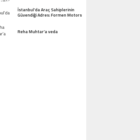
İstanbul’da Araç Sahiplerinin
Güvendiği Adres: Formen Motors
Reha Muhtar’a veda
AZDAĞLARI’NIN GÖZDESI ANTIK MANAST
OTEL MISAFIRLERINDEN TAM NOT ALI