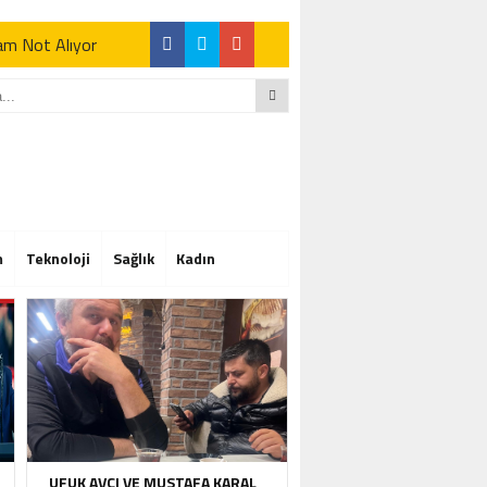
Tam Not Alıyor
Tam Not Alıyor
m
Teknoloji
Sağlık
Kadın
Tam Not Alıyor
UFUK AVCI VE MUSTAFA KARAL