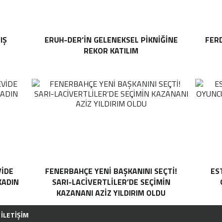
IŞ
ERUH-DER’IN GELENEKSEL PIKNIĞINE
FER
E
REKOR KATILIM
VİDE
FENERBAHÇE YENI BAŞKANINI SEÇTI!
ES
 KADIN
SARI-LACIVERTLILER’DE SEÇIMIN
KAZANANI AZIZ YILDIRIM OLDU
İLETIŞIM