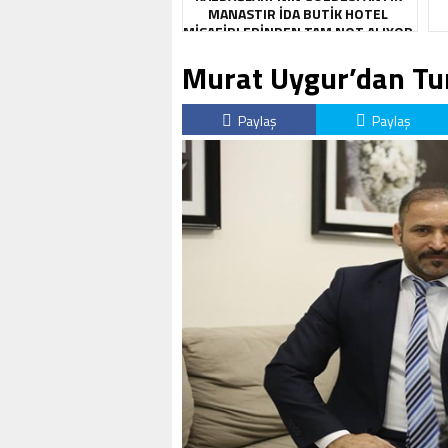
MANASTIR İDA BUTIK HOTEL
MISAFIRLERINDEN TAM NOT ALIYOR
Murat Uygur’dan Tur
Paylaş
Paylaş