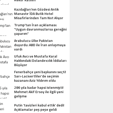
Kazdağları’nın Gözdesi Antik
Manastır İDA Butik Hotel
Misafirlerinden Tam Not Alıyor
Trump’tan İran açıklaması:
“Uygun davranmazlarsa gereğini
yaparım”
Arabulucu ülke Pakistan
duyurdu: ABD ile İran anlaşmaya
vardı
Ufuk Avcı ve Mustafa Karal
Hakkındaki Dolandırıcılık İddiaları
Büyüyor
Fenerbahçe yeni başkanını seçti!
Sarı-Lacivertliler’de seçimin
kazananı Aziz Yıldırım oldu
286 yıla kadar hapsi istenmişti!
Mehmet Akif Ersoy ile ilgili yeni
gelişme
Putin ‘tavizleri kabul ettik’ dedi!
Açıklamalar peş peşe geldi