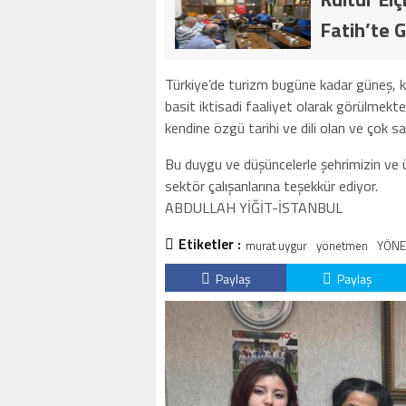
Fatih’te G
Türkiye’de turizm bugüne kadar güneş, ku
basit iktisadi faaliyet olarak görülmektey
kendine özgü tarihi ve dili olan ve çok say
Bu duygu ve düşüncelerle şehrimizin ve 
sektör çalışanlarına teşekkür ediyor.
ABDULLAH YİĞİT-İSTANBUL
Etiketler :
murat uygur
yönetmen
YÖNE
Paylaş
Paylaş