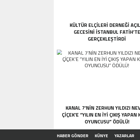
KÜLTÜR ELÇILERI DERNEĞI AÇIL
GECESINI İSTANBUL FATIH’T
GERÇEKLEŞTIRDI
KANAL 7’NİN ZERHUN YILDIZI NE
ÇİÇEK’E “YILIN EN İYİ ÇIKIŞ YAPAN
OYUNCUSU” ÖDÜLÜ!
HABER GÖNDER
KÜNYE
YAZARLAR