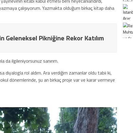
yınevinin kitabı kabul etmesi beni heyecanlandırdı,
i yazmaya çalışıyorum. Yazmakta olduğum birkaç kitap daha
in Geleneksel Pikniğine Rekor Katılım
a da ilgileniyorsunuz sanırım.
ısa diyalogla rol aldım. Ara verdiğim zamanlar oldu tabii ki,
okul dönemlerinde, şu an birkaç proje var ve karar vermeye