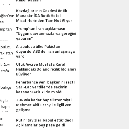
Kazdağları’nın Gözdesi Antik
Manastır İDA Butik Hotel
Misafirlerinden Tam Not Alıyor
Trump’tan İran açıklaması:
“Uygun davranmazlarsa gereğini
yaparım”
Arabulucu ülke Pakistan
duyurdu: ABD ile İran anlaşmaya
vardı
Ufuk Avcı ve Mustafa Karal
Hakkındaki Dolandırıcılık İddiaları
Büyüyor
Fenerbahçe yeni başkanını seçti!
Sarı-Lacivertliler’de seçimin
kazananı Aziz Yıldırım oldu
286 yıla kadar hapsi istenmişti!
Mehmet Akif Ersoy ile ilgili yeni
gelişme
Putin ‘tavizleri kabul ettik’ dedi!
Açıklamalar peş peşe geldi