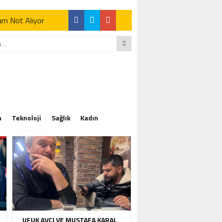
Tam Not Alıyor
Tam Not Alıyor
m
Teknoloji
Sağlık
Kadın
Tam Not Alıyor
UFUK AVCI VE MUSTAFA KARAL