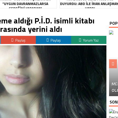
“UYGUN DAVRANMAZLARSA
DUYURDU: ABD ILE İRAN ANLAŞMA
GEREĞINI YAPARIM”
VARDI
me aldığı P.İ.D. isimli kitabı
POP
arasında yerini aldı
Paylaş
Paylaş
Yorum Yaz
ME
U
Ü
OL
SON