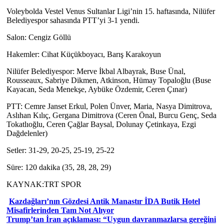
Voleybolda Vestel Venus Sultanlar Ligi’nin 15. haftasında, Nilüfer
Belediyespor sahasında PTT’yi 3-1 yendi.
Salon: Cengiz Göllü
Hakemler: Cihat Küçükboyacı, Barış Karakoyun
Nilüfer Belediyespor: Merve İkbal Albayrak, Buse Ünal,
Rousseaux, Sabriye Dikmen, Atkinson, Hümay Topaloğlu (Buse
Kayacan, Seda Menekşe, Aybüke Özdemir, Ceren Çınar)
PTT: Cemre Janset Erkul, Polen Ünver, Maria, Nasya Dimitrova,
Aslıhan Kılıç, Gergana Dimitrova (Ceren Önal, Burcu Genç, Seda
Tokatlıoğlu, Ceren Çağlar Baysal, Dolunay Çetinkaya, Ezgi
Dağdelenler)
Setler: 31-29, 20-25, 25-19, 25-22
Süre: 120 dakika (35, 28, 28, 29)
KAYNAK:TRT SPOR
Kazdağları’nın Gözdesi Antik Manastır İDA Butik Hotel
Misafirlerinden Tam Not Alıyor
Trump’tan İran açıklaması: “Uygun davranmazlarsa gereğini