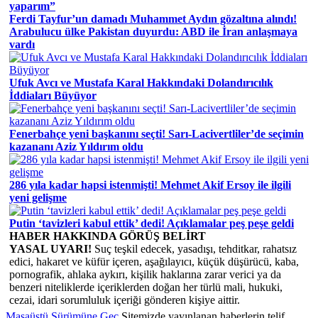
yaparım”
Ferdi Tayfur’un damadı Muhammet Aydın gözaltına alındı!
Arabulucu ülke Pakistan duyurdu: ABD ile İran anlaşmaya
vardı
Ufuk Avcı ve Mustafa Karal Hakkındaki Dolandırıcılık
İddiaları Büyüyor
Fenerbahçe yeni başkanını seçti! Sarı-Lacivertliler’de seçimin
kazananı Aziz Yıldırım oldu
286 yıla kadar hapsi istenmişti! Mehmet Akif Ersoy ile ilgili
yeni gelişme
Putin ‘tavizleri kabul ettik’ dedi! Açıklamalar peş peşe geldi
HABER HAKKINDA GÖRÜŞ BELİRT
YASAL UYARI!
Suç teşkil edecek, yasadışı, tehditkar, rahatsız
edici, hakaret ve küfür içeren, aşağılayıcı, küçük düşürücü, kaba,
pornografik, ahlaka aykırı, kişilik haklarına zarar verici ya da
benzeri niteliklerde içeriklerden doğan her türlü mali, hukuki,
cezai, idari sorumluluk içeriği gönderen kişiye aittir.
Masaüstü Sürümüne Geç
Sitemizde yayınlanan haberlerin telif