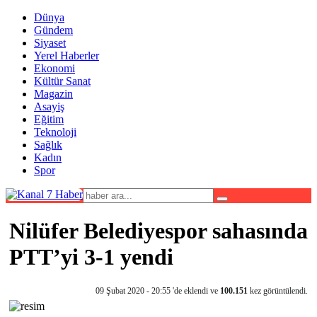
Dünya
Gündem
Siyaset
Yerel Haberler
Ekonomi
Kültür Sanat
Magazin
Asayiş
Eğitim
Teknoloji
Sağlık
Kadın
Spor
Nilüfer Belediyespor sahasında
PTT’yi 3-1 yendi
09 Şubat 2020 - 20:55 'de eklendi ve
100.151
kez görüntülendi.