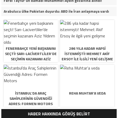
Ferdi Tayfur’un damadı Muhammet Aydın gözaltına alındı!
Arabulucu ülke Pakistan duyurdu: ABD ile İran anlaşmaya vardı
FENERBAHÇE YENI BAŞKANINI
286 YILA KADAR HAPSI
SEÇTI! SARI-LACIVERTLILER’DE
ISTENMIŞTI! MEHMET AKIF
SEÇIMIN KAZANANI AZIZ
ERSOY ILE ILGILI YENI GELIŞME
YILDIRIM OLDU
İSTANBUL’DA ARAÇ
REHA MUHTAR’A VEDA
SAHIPLERININ GÜVENDIĞI
ADRES: FORMEN MOTORS
HABER HAKKINDA GÖRÜŞ BELİRT