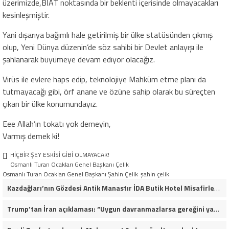
üzerimizde,BİAT noktasında bir beklenti içerisinde olmayacakları
kesinleşmiştir.
Yani dışarıya bağımlı hale getirilmiş bir ülke statüsünden çıkmış
olup, Yeni Dünya düzenin’de söz sahibi bir Devlet anlayışı ile
şahlanarak büyümeye devam ediyor olacağız.
Virüs ile evlere haps edip, teknolojiye Mahküm etme planı da
tutmayacağı gibi, örf anane ve özüne sahip olarak bu süreçten
çıkan bir ülke konumundayız.
Eee Allah’ın tokatı yok demeyin,
Varmış demek ki!
HİÇBİR ŞEY ESKİSİ GİBİ OLMAYACAK!
Osmanlı Turan Ocakları Genel Başkanı Çelik
Osmanlı Turan Ocakları Genel Başkanı Şahin Çelik
şahin çelik
Kazdağları’nın Gözdesi Antik Manastır İDA Butik Hotel Misafirlerinden Tam Not Alıyor
Trump’tan İran açıklaması: “Uygun davranmazlarsa gereğini yaparım”