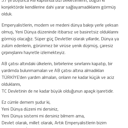
57 yıl boyunca AB kapısında bizi bekletenlerin, bugün ki
konjektörde kendilerine dahi yarar sağlayamadıklarını görmüş
olduk.
Emperyalistlerin, modern ve medeni dünya bakışı yerle yeksan
olmuş, Yeni Dünya düzeninde itibarsız ve basiretsiz olduklarını
görmüş olacağız. Süper güç Devletler olarak yıllardır, Dünya ya
zulüm edenlerin, görünmez bir virüse yenik düşmüş, çaresiz
çırpınışlarını hayretle izlemekteyiz.
AB çatısı altındaki ülkelerin, birbirlerine sınırlarını kapatıp, bir
yardımda bulunmamaları ve AB çatısı altına almadıkları
TÜRKİYE’den yardım almaları, onların ne kadar küçük ve aciz
olduklarını,
TC Devletinin de ne kadar büyük olduğunun apaçık işaretidir.
Ez cümle demem şudur ki,
Yeni Dünya düzeni mi dersiniz,
Yeni Dünya sistemi mi dersiniz bilmem ama,
Devlet olarak, millet olarak, Artık Emperyalistlerin bizim