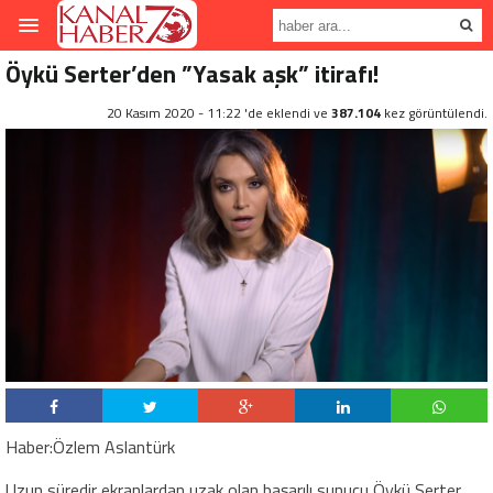
Öykü Serter’den ”Yasak aşk” itirafı!
20 Kasım 2020 - 11:22 'de eklendi ve
387.104
kez görüntülendi.
Haber:Özlem Aslantürk
Uzun süredir ekranlardan uzak olan başarılı sunucu Öykü Serter,