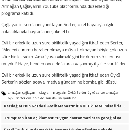
Armağan Çağlayan’ın Youtube platformunda düzenlediği
programa katıldı.
Çağlayan’ın sorularını yanıtlayan Serter, özel hayatıyla ilgili
anlattıklarıyla hayranlarını şoke etti.
Evli bir erkek ile uzun süre birliktelik yaşadığını itiraf eden Serter,
“Medeni durumu beraber olmaya müsait olmayan biriyle çok uzun
süre birlikteydim. Ama ‘yuva yıkmak’ gibi bir durum söz konusu
muydu? Hayır, benden önce defalarca yaşanmış ilişkiler vardı” dedi.
Evli bir erkek ile uzun süre birliktelik yaşadığını itiraf eden Öykü
Serter’in sözleri sosyal medya gündemine bomba gibi düştü.
armağan çağlayan
instagram
magazin
Öykü Serter
öykü serter armağan
öykü serter evli erkekle
son dakika
youtube
Kazdağları’nın Gözdesi Antik Manastır İDA Butik Hotel Misafirlerinden Tam Not Alıyor
Trump’tan İran açıklaması: “Uygun davranmazlarsa gereğini yaparım”
Ferdi Tayfur’un damadı Muhammet Aydın gözaltına alındı!