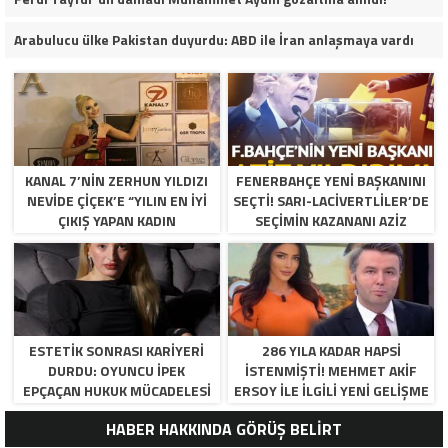
Arabulucu ülke Pakistan duyurdu: ABD ile İran anlaşmaya vardı
KANAL 7’NİN ZERHUN YILDIZI
FENERBAHÇE YENI BAŞKANINI
NEVİDE ÇİÇEK’E “YILIN EN İYİ
SEÇTI! SARI-LACIVERTLILER’DE
ÇIKIŞ YAPAN KADIN
SEÇIMIN KAZANANI AZIZ
OYUNCUSU” ÖDÜLÜ!
YILDIRIM OLDU
ESTETIK SONRASI KARIYERI
286 YILA KADAR HAPSI
DURDU: OYUNCU İPEK
ISTENMIŞTI! MEHMET AKIF
EPÇAÇAN HUKUK MÜCADELESI
ERSOY ILE ILGILI YENI GELIŞME
VERIYOR
HABER HAKKINDA GÖRÜŞ BELİRT