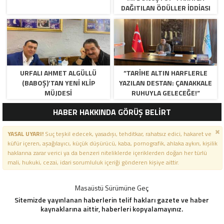
DAĞITILAN ÖDÜLLER IDDIASI
GÜNDEMDE!
URFALI AHMET ALGÜLLÜ
“TARIHE ALTIN HARFLERLE
(BABOŞ)’TAN YENI KLIP
YAZILAN DESTAN: ÇANAKKALE
MÜJDESI
RUHUYLA GELECEĞE!”
HABER HAKKINDA GÖRÜŞ BELİRT
YASAL UYARI!
Suç teşkil edecek, yasadışı, tehditkar, rahatsız edici, hakaret ve
küfür içeren, aşağılayıcı, küçük düşürücü, kaba, pornografik, ahlaka aykırı, kişilik
haklarına zarar verici ya da benzeri niteliklerde içeriklerden doğan her türlü
mali, hukuki, cezai, idari sorumluluk içeriği gönderen kişiye aittir.
Masaüstü Sürümüne Geç
Sitemizde yayınlanan haberlerin telif hakları gazete ve haber
kaynaklarına aittir, haberleri kopyalamayınız.