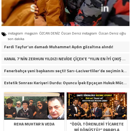
instagram
magazin
ÖZCAN DENİZ
Özcan Deniz instagram
Özcan Deniz oğlu
son dakika
Ferdi Tayfur’un damadı Muhammet Aydın gözaltına alındı!
KANAL 7’NİN ZERHUN YILDIZI NEVİDE ÇİÇEK’E “YILIN EN İYİ ÇIKIŞ YAPAN KADIN OYUNCUSU” ÖDÜLÜ!
Fenerbahçe yeni başkanını seçti! Sarı-Lacivertliler’de seçimin kazananı Aziz Yıldırım oldu
Estetik Sonrası Kariyeri Durdu: Oyuncu İpek Epçaçan Hukuk Mücadelesi Veriyor
REHA MUHTAR’A VEDA
“ÖDÜL TÖRENLERİ TİCARETE
Mİ DÖNÜŞTÜ?” PARAYLA