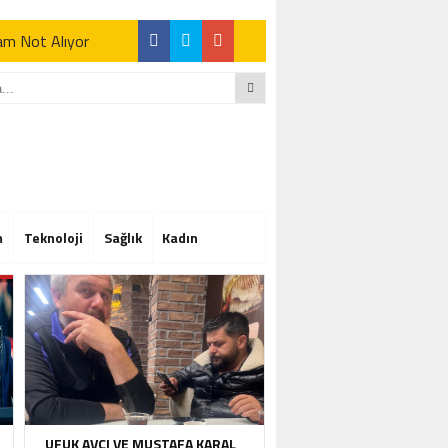
Tam Not Alıyor
Tam Not Alıyor
m
Teknoloji
Sağlık
Kadın
Tam Not Alıyor
UFUK AVCI VE MUSTAFA KARAL