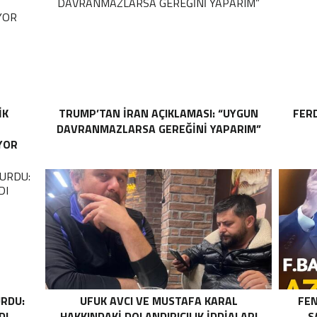
IK
TRUMP’TAN İRAN AÇIKLAMASI: “UYGUN
FER
DAVRANMAZLARSA GEREĞINI YAPARIM”
YOR
RDU:
UFUK AVCI VE MUSTAFA KARAL
FEN
DI
HAKKINDAKI DOLANDIRICILIK İDDIALARI
S