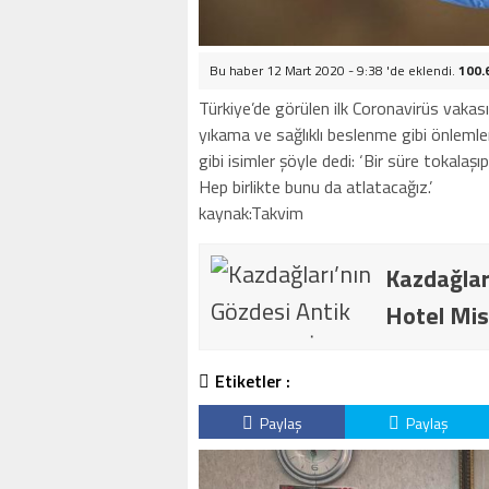
Bu haber 12 Mart 2020 - 9:38 'de eklendi.
100.
Türkiye’de görülen ilk Coronavirüs vakasın
yıkama ve sağlıklı beslenme gibi önleml
gibi isimler şöyle dedi: ‘Bir süre tokal
Hep birlikte bunu da atlatacağız.’
kaynak:Takvim
Kazdağlar
Hotel Mis
Etiketler :
Paylaş
Paylaş