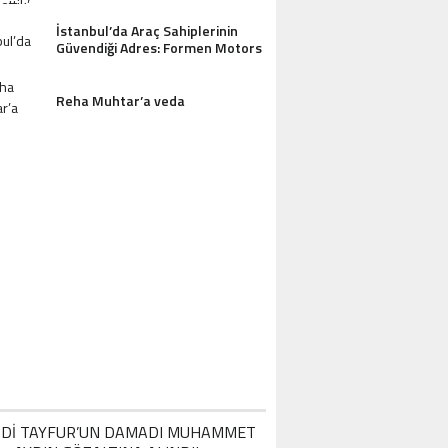
OTEL MISAFIRLERINDEN TAM NOT ALI
İstanbul’da Araç Sahiplerinin
Güvendiği Adres: Formen Motors
Reha Muhtar’a veda