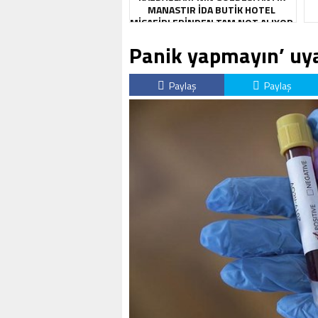
MANASTIR İDA BUTIK HOTEL
MISAFIRLERINDEN TAM NOT ALIYOR
Panik yapmayın’ uya
Paylaş
Paylaş