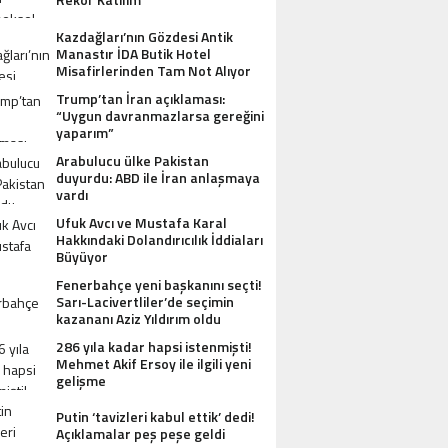
Kazdağları’nın Gözdesi Antik
Manastır İDA Butik Hotel
Misafirlerinden Tam Not Alıyor
Trump’tan İran açıklaması:
“Uygun davranmazlarsa gereğini
yaparım”
Arabulucu ülke Pakistan
duyurdu: ABD ile İran anlaşmaya
vardı
Ufuk Avcı ve Mustafa Karal
Hakkındaki Dolandırıcılık İddiaları
Büyüyor
Fenerbahçe yeni başkanını seçti!
Sarı-Lacivertliler’de seçimin
kazananı Aziz Yıldırım oldu
286 yıla kadar hapsi istenmişti!
Mehmet Akif Ersoy ile ilgili yeni
gelişme
Putin ‘tavizleri kabul ettik’ dedi!
AZDAĞLARI’NIN GÖZDESI ANTIK MANAST
Açıklamalar peş peşe geldi