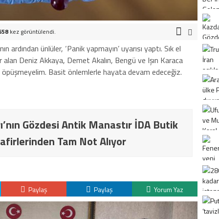
658
kez görüntülendi.
ın ardından ünlüler, ‘Panik yapmayın’ uyarısı yaptı. Sık el
er alan Deniz Akkaya, Demet Akalın, Bengü ve Işın Karaca
aşıp öpüşmeyelim. Basit önlemlerle hayata devam edeceğiz.
ı’nın Gözdesi Antik Manastır İDA Butik
afirlerinden Tam Not Alıyor
Paylaş
Paylaş
Yorum Yaz
K