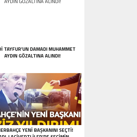
DI TAYFUR’UN DAMADI MUHAMMET
AYDIN GÖZALTINA ALINDI!
ERBAHÇE YENI BAŞKANINI SEÇTI!
ARI-LACIVERTLILER’DE SEÇIMIN