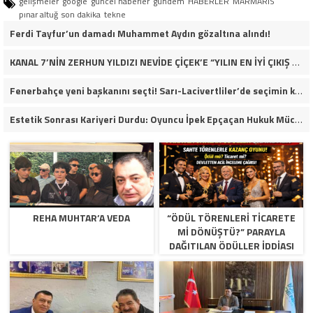
gelişmeler
google
güncel haberler
gündem
HABERLER
MARMARİS
pınar altuğ
son dakika
tekne
Ferdi Tayfur’un damadı Muhammet Aydın gözaltına alındı!
KANAL 7’NİN ZERHUN YILDIZI NEVİDE ÇİÇEK’E “YILIN EN İYİ ÇIKIŞ YAPAN KADIN OYUNCUSU” ÖDÜLÜ!
Fenerbahçe yeni başkanını seçti! Sarı-Lacivertliler’de seçimin kazananı Aziz Yıldırım oldu
Estetik Sonrası Kariyeri Durdu: Oyuncu İpek Epçaçan Hukuk Mücadelesi Veriyor
REHA MUHTAR’A VEDA
“ÖDÜL TÖRENLERİ TİCARETE
Mİ DÖNÜŞTÜ?” PARAYLA
DAĞITILAN ÖDÜLLER IDDIASI
GÜNDEMDE!