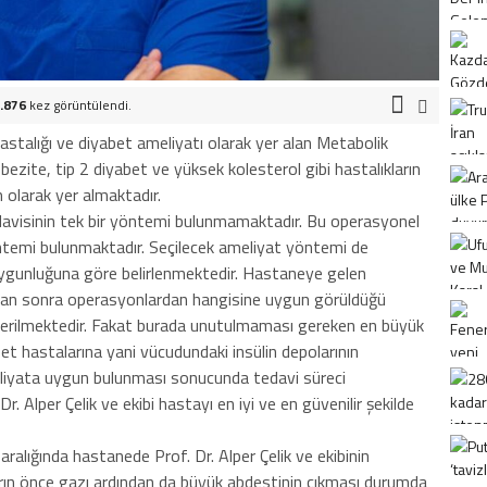
.876
kez görüntülendi.
hastalığı ve diyabet ameliyatı olarak yer alan Metabolik
bezite, tip 2 diyabet ve yüksek kolesterol gibi hastalıkların
 olarak yer almaktadır.
edavisinin tek bir yöntemi bulunmamaktadır. Bu operasyonel
temi bulunmaktadır. Seçilecek ameliyat yöntemi de
ygunluğuna göre belirlenmektedir. Hastaneye gelen
dıktan sonra operasyonlardan hangisine uygun görüldüğü
erilmektedir. Fakat burada unutulmaması gereken en büyük
t hastalarına yani vücudundaki insülin depolarının
eliyata uygun bulunması sonucunda tedavi süreci
r. Alper Çelik ve ekibi hastayı en iyi ve en güvenilir şekilde
aralığında hastanede Prof. Dr. Alper Çelik ve ekibinin
rın önce gazı ardından da büyük abdestinin çıkması durumda