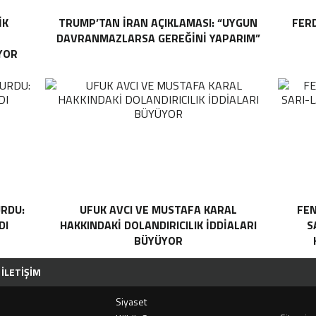
IK
TRUMP’TAN İRAN AÇIKLAMASI: “UYGUN
FER
DAVRANMAZLARSA GEREĞINI YAPARIM”
YOR
RDU:
UFUK AVCI VE MUSTAFA KARAL
FEN
DI
HAKKINDAKI DOLANDIRICILIK İDDIALARI
S
BÜYÜYOR
İLETIŞIM
Siyaset