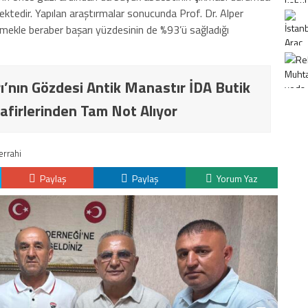
ektedir. Yapılan araştırmalar sonucunda Prof. Dr. Alper
eçmekle beraber başarı yüzdesinin de %93’ü sağladığı
ı’nın Gözdesi Antik Manastır İDA Butik
afirlerinden Tam Not Alıyor
errahi
Paylaş
Paylaş
Yorum Yaz
K
H