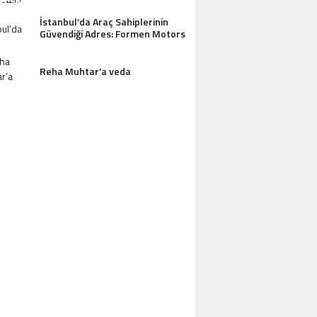
İstanbul’da Araç Sahiplerinin
Güvendiği Adres: Formen Motors
Reha Muhtar’a veda
AZDAĞLARI’NIN GÖZDESI ANTIK MANAST
OTEL MISAFIRLERINDEN TAM NOT ALI