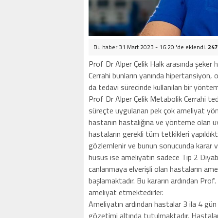
Bu haber 31 Mart 2023 - 16:20 'de eklendi.
247
Prof Dr Alper Çelik Halk arasında şeker 
Cerrahi bunların yanında hipertansiyon, o
da tedavi sürecinde kullanılan bir yöntem
Prof Dr Alper Çelik Metabolik Cerrahi t
süreçte uygulanan pek çok ameliyat yön
hastanın hastalığına ve yönteme olan u
hastaların gerekli tüm tetkikleri yapıl
gözlemlenir ve bunun sonucunda karar v
husus ise ameliyatın sadece Tip 2 Diyabe
canlanmaya elverişli olan hastaların am
başlamaktadır. Bu kararın ardından Prof. D
ameliyat etmektedirler.
Ameliyatın ardından hastalar 3 ila 4 gün 
gözetimi altında tutulmaktadır. Hastala