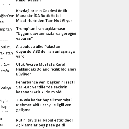
Kazdağları’nın Gözdesi Antik
Manastır İDA Butik Hotel
Misafirlerinden Tam Not Alıyor
Trump’tan İran açıklaması:
“Uygun davranmazlarsa gereğini
yaparım”
Arabulucu ülke Pakistan
duyurdu: ABD ile İran anlaşmaya
vardı
Ufuk Avcı ve Mustafa Karal
Hakkındaki Dolandırıcılık İddiaları
Büyüyor
Fenerbahçe yeni başkanını seçti!
Sarı-Lacivertliler’de seçimin
kazananı Aziz Yıldırım oldu
286 yıla kadar hapsi istenmişti!
Mehmet Akif Ersoy ile ilgili yeni
gelişme
Putin ‘tavizleri kabul ettik’ dedi!
Açıklamalar peş peşe geldi