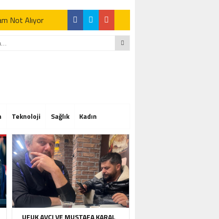
Tam Not Alıyor
Tam Not Alıyor
m
Teknoloji
Sağlık
Kadın
Tam Not Alıyor
UFUK AVCI VE MUSTAFA KARAL