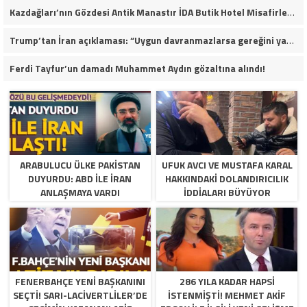
Kazdağları’nın Gözdesi Antik Manastır İDA Butik Hotel Misafirlerinden Tam Not Alıyor
Trump’tan İran açıklaması: “Uygun davranmazlarsa gereğini yaparım”
Ferdi Tayfur’un damadı Muhammet Aydın gözaltına alındı!
ARABULUCU ÜLKE PAKISTAN
UFUK AVCI VE MUSTAFA KARAL
DUYURDU: ABD ILE İRAN
HAKKINDAKI DOLANDIRICILIK
ANLAŞMAYA VARDI
İDDIALARI BÜYÜYOR
FENERBAHÇE YENI BAŞKANINI
286 YILA KADAR HAPSI
SEÇTI! SARI-LACIVERTLILER’DE
ISTENMIŞTI! MEHMET AKIF