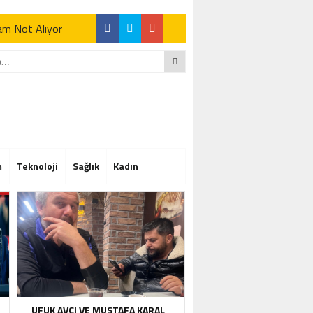
Tam Not Alıyor
Tam Not Alıyor
m
Teknoloji
Sağlık
Kadın
Tam Not Alıyor
UFUK AVCI VE MUSTAFA KARAL