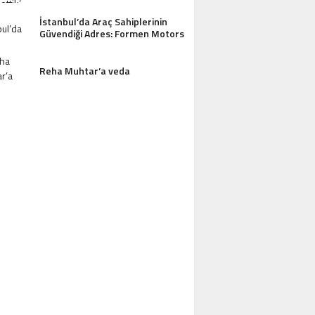
İstanbul’da Araç Sahiplerinin
Güvendiği Adres: Formen Motors
Reha Muhtar’a veda
AZDAĞLARI’NIN GÖZDESI ANTIK MANAST
OTEL MISAFIRLERINDEN TAM NOT ALI