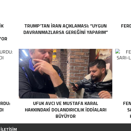
IK
TRUMP’TAN İRAN AÇIKLAMASI: “UYGUN
FER
DAVRANMAZLARSA GEREĞINI YAPARIM”
YOR
RDU:
UFUK AVCI VE MUSTAFA KARAL
FEN
DI
HAKKINDAKI DOLANDIRICILIK İDDIALARI
S
BÜYÜYOR
İLETIŞIM