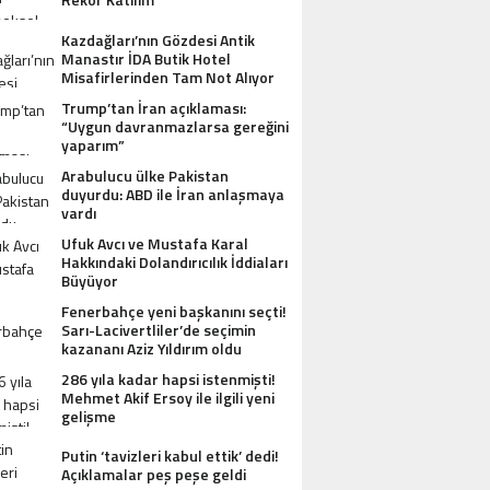
Kazdağları’nın Gözdesi Antik
Manastır İDA Butik Hotel
Misafirlerinden Tam Not Alıyor
Trump’tan İran açıklaması:
“Uygun davranmazlarsa gereğini
yaparım”
Arabulucu ülke Pakistan
duyurdu: ABD ile İran anlaşmaya
vardı
Ufuk Avcı ve Mustafa Karal
Hakkındaki Dolandırıcılık İddiaları
Büyüyor
Fenerbahçe yeni başkanını seçti!
Sarı-Lacivertliler’de seçimin
kazananı Aziz Yıldırım oldu
286 yıla kadar hapsi istenmişti!
Mehmet Akif Ersoy ile ilgili yeni
gelişme
Putin ‘tavizleri kabul ettik’ dedi!
Açıklamalar peş peşe geldi