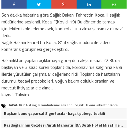
Son dakika haberine göre Sağlık Bakanı Fahrettin Koca, il sağlık
müdürlerine seslendi. Koca, “(Kovid-19) Bu dönemde temas
içindekileri izole edemezsek, kontrol altına alma şansımız olmaz”
dedi..
Sağlık Bakanı Fahrettin Koca, 81 il sağlık müdürü ile video
konferans görüşmesi gerçekleştirdi.
Bakanlıktan yapılan açıklamaya göre; dün akşam saat 22.30’da
başlayan ve 3 saat süren toplantıda, koronavirüs salgınına karşı
illerde yürütülen çalışmalar değerlendirildi. Toplantıda hastaların
durumu, tedavi protokolleri, yoğun bakım doluluk oranları ve
mevcut ihtiyaçlar ele alındı..
kaynak:Takvim
BAKAN KOCA
il sağlık müdürlerine seslendi
Sağlık Bakanı Fahrettin Koca
Başkan bunu yaparsa! Sigortacılar kaçak şubeye tepkili
Kazdağları’nın Gözdesi Antik Manastır İDA Butik Hotel Misafirlerinden Tam Not Alıyor