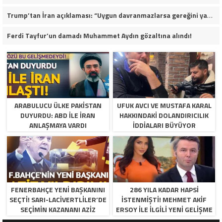
Trump’tan İran açıklaması: “Uygun davranmazlarsa gereğini yaparım”
Ferdi Tayfur’un damadı Muhammet Aydın gözaltına alındı!
ARABULUCU ÜLKE PAKISTAN
UFUK AVCI VE MUSTAFA KARAL
DUYURDU: ABD ILE İRAN
HAKKINDAKI DOLANDIRICILIK
ANLAŞMAYA VARDI
İDDIALARI BÜYÜYOR
FENERBAHÇE YENI BAŞKANINI
286 YILA KADAR HAPSI
SEÇTI! SARI-LACIVERTLILER’DE
ISTENMIŞTI! MEHMET AKIF
SEÇIMIN KAZANANI AZIZ
ERSOY ILE ILGILI YENI GELIŞME
YILDIRIM OLDU