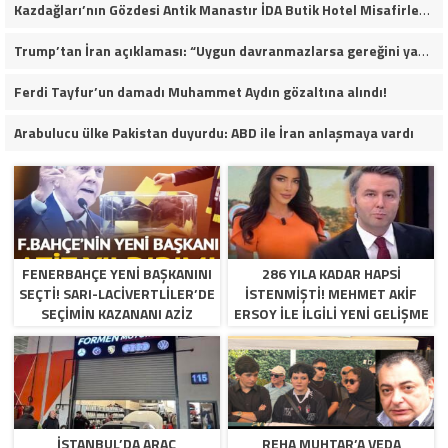
Kazdağları’nın Gözdesi Antik Manastır İDA Butik Hotel Misafirlerinden Tam Not Alıyor
Trump’tan İran açıklaması: “Uygun davranmazlarsa gereğini yaparım”
Ferdi Tayfur’un damadı Muhammet Aydın gözaltına alındı!
Arabulucu ülke Pakistan duyurdu: ABD ile İran anlaşmaya vardı
FENERBAHÇE YENI BAŞKANINI
286 YILA KADAR HAPSI
SEÇTI! SARI-LACIVERTLILER’DE
ISTENMIŞTI! MEHMET AKIF
SEÇIMIN KAZANANI AZIZ
ERSOY ILE ILGILI YENI GELIŞME
YILDIRIM OLDU
İSTANBUL’DA ARAÇ
REHA MUHTAR’A VEDA