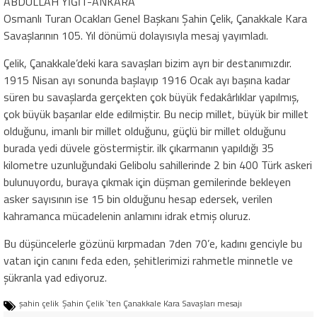
ABDULLAH YİĞİT-ANKARA
Osmanlı Turan Ocakları Genel Başkanı Şahin Çelik, Çanakkale Kara
Savaşlarının 105. Yıl dönümü dolayısıyla mesaj yayımladı.
Çelik, Çanakkale’deki kara savaşları bizim ayrı bir destanımızdır.
1915 Nisan ayı sonunda başlayıp 1916 Ocak ayı başına kadar
süren bu savaşlarda gerçekten çok büyük fedakârlıklar yapılmış,
çok büyük başarılar elde edilmiştir. Bu necip millet, büyük bir millet
olduğunu, imanlı bir millet olduğunu, güçlü bir millet olduğunu
burada yedi düvele göstermiştir. ilk çıkarmanın yapıldığı 35
kilometre uzunluğundaki Gelibolu sahillerinde 2 bin 400 Türk askeri
bulunuyordu, buraya çıkmak için düşman gemilerinde bekleyen
asker sayısının ise 15 bin olduğunu hesap edersek, verilen
kahramanca mücadelenin anlamını idrak etmiş oluruz.
Bu düşüncelerle gözünü kırpmadan 7den 70’e, kadını genciyle bu
vatan için canını feda eden, şehitlerimizi rahmetle minnetle ve
şükranla yad ediyoruz.
şahin çelik
Şahin Çelik `ten Çanakkale Kara Savaşları mesajı