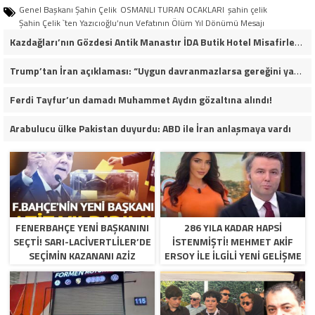
Genel Başkanı Şahin Çelik
OSMANLI TURAN OCAKLARI
şahin çelik
Şahin Çelik `ten Yazıcıoğlu’nun Vefatının Ölüm Yıl Dönümü Mesajı
Kazdağları’nın Gözdesi Antik Manastır İDA Butik Hotel Misafirlerinden Tam Not Alıyor
Trump’tan İran açıklaması: “Uygun davranmazlarsa gereğini yaparım”
Ferdi Tayfur’un damadı Muhammet Aydın gözaltına alındı!
Arabulucu ülke Pakistan duyurdu: ABD ile İran anlaşmaya vardı
FENERBAHÇE YENI BAŞKANINI
286 YILA KADAR HAPSI
SEÇTI! SARI-LACIVERTLILER’DE
ISTENMIŞTI! MEHMET AKIF
SEÇIMIN KAZANANI AZIZ
ERSOY ILE ILGILI YENI GELIŞME
YILDIRIM OLDU