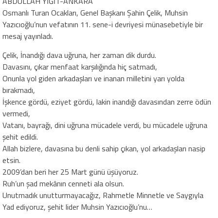
ABDULLAH YİĞİT-ANKARA
Osmanlı Turan Ocakları, Genel Başkanı Şahin Çelik, Muhsin
Yazıcıoğlu’nun vefatının 11. sene-i devriyesi münasebetiyle bir
mesaj yayınladı.
Çelik, İnandığı dava uğruna, her zaman dik durdu.
Davasını, çıkar menfaat karşılığında hiç satmadı,
Onunla yol giden arkadaşları ve inanan milletini yarı yolda
bırakmadı,
İşkence gördü, eziyet gördü, lakin inandığı davasından zerre ödün
vermedi,
Vatanı, bayrağı, dini uğruna mücadele verdi, bu mücadele uğruna
şehit edildi.
Allah bizlere, davasına bu denli sahip çıkan, yol arkadaşları nasip
etsin.
2009’dan beri her 25 Mart günü üşüyoruz.
Ruh’un şad mekânın cenneti ala olsun.
Unutmadık unutturmayacağız, Rahmetle Minnetle ve Saygıyla
Yad ediyoruz, şehit lider Muhsin Yazıcıoğlu’nu…