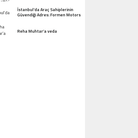
İstanbul’da Araç Sahiplerinin
Güvendiği Adres: Formen Motors
Reha Muhtar’a veda
AZDAĞLARI’NIN GÖZDESI ANTIK MANAST