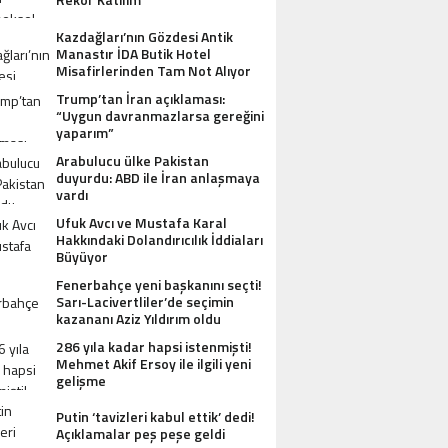
Kazdağları’nın Gözdesi Antik
Manastır İDA Butik Hotel
Misafirlerinden Tam Not Alıyor
Trump’tan İran açıklaması:
“Uygun davranmazlarsa gereğini
yaparım”
Arabulucu ülke Pakistan
duyurdu: ABD ile İran anlaşmaya
vardı
Ufuk Avcı ve Mustafa Karal
Hakkındaki Dolandırıcılık İddiaları
Büyüyor
Fenerbahçe yeni başkanını seçti!
Sarı-Lacivertliler’de seçimin
kazananı Aziz Yıldırım oldu
286 yıla kadar hapsi istenmişti!
Mehmet Akif Ersoy ile ilgili yeni
gelişme
Putin ‘tavizleri kabul ettik’ dedi!
Açıklamalar peş peşe geldi