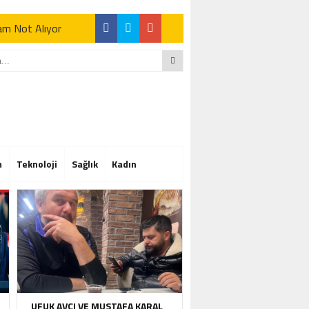
Tam Not Alıyor
Tam Not Alıyor
m
Teknoloji
Sağlık
Kadın
Tam Not Alıyor
UFUK AVCI VE MUSTAFA KARAL