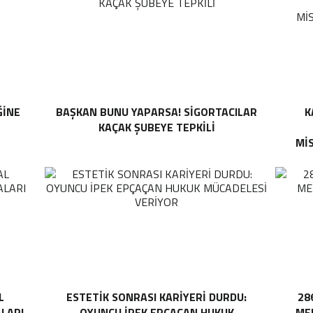
ĞINE
BAŞKAN BUNU YAPARSA! SIGORTACILAR
K
KAÇAK ŞUBEYE TEPKILI
MI
L
ESTETIK SONRASI KARIYERI DURDU:
28
ALARI
OYUNCU İPEK EPÇAÇAN HUKUK
MEH