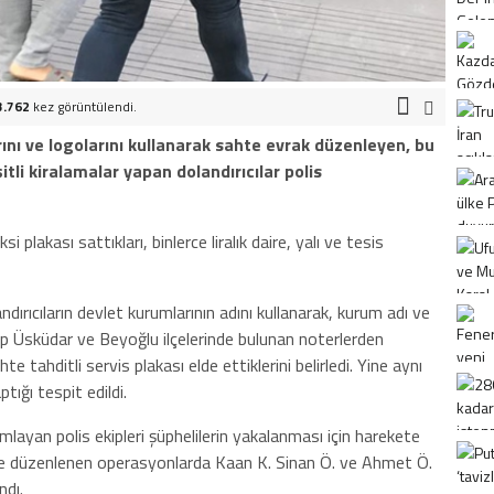
3.762
kez görüntülendi.
ını ve logolarını kullanarak sahte evrak düzenleyen, bu
itli kiralamalar yapan dolandırıcılar polis
ksi plakası sattıkları, binlerce liralık daire, yalı ve tesis
dırıcıların devlet kurumlarının adını kullanarak, kurum adı ve
p Üsküdar ve Beyoğlu ilçelerinde bulunan noterlerden
e tahditli servis plakası elde ettiklerini belirledi. Yine aynı
ptığı tespit edildi.
layan polis ekipleri şüphelilerin yakalanması için harekete
e düzenlenen operasyonlarda Kaan K. Sinan Ö. ve Ahmet Ö.
ndı.