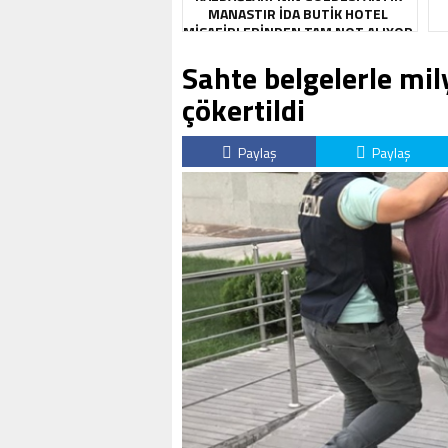
MANASTIR İDA BUTIK HOTEL
MISAFIRLERINDEN TAM NOT ALIYOR
Sahte belgelerle mi
çökertildi
Paylaş
Paylaş