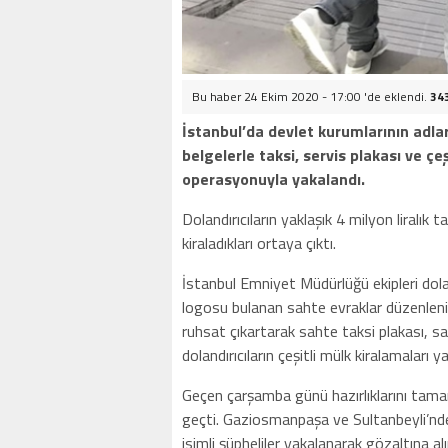
Bu haber 24 Ekim 2020 - 17:00 'de eklendi.
34
İstanbul’da devlet kurumlarının adlar
belgelerle taksi, servis plakası ve çeş
operasyonuyla yakalandı.
Dolandırıcıların yaklaşık 4 milyon liralık ta
kiraladıkları ortaya çıktı.
İstanbul Emniyet Müdürlüğü ekipleri dolan
logosu bulanan sahte evraklar düzenleni
ruhsat çıkartarak sahte taksi plakası, saht
dolandırıcıların çeşitli mülk kiralamaları ya
Geçen çarşamba günü hazırlıklarını tamam
geçti. Gaziosmanpaşa ve Sultanbeyli’nd
isimli şüpheliler yakalanarak gözaltına alı