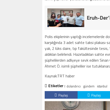
Eruh-Der’
Polis ekiplerinin yaptığı incelemelerde do
karşılığında 3 adet sahte taksi plakası satt
yalı, 2 lüks daire, tıp fakültesinde tesis, 
aldıkları belirlendi. Hazırladıkları sahte 
şüphelilerden adliyeye sevk edilen Sinan Ö
Ahmet Ö. isimli şüpheliler ise tutuklanar
Kaynak:TRT haber
Etiketler :
dolandırıcı
gündem
istanbul
Paylaş
Paylaş