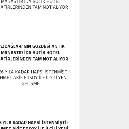
AZDAĞLARI’NIN GÖZDESI ANTIK
MANASTIR İDA BUTIK HOTEL
SAFIRLERINDEN TAM NOT ALIYOR
6 YILA KADAR HAPSI ISTENMIŞTI!
MET AKIF ERSOY ILE ILGILI YENI