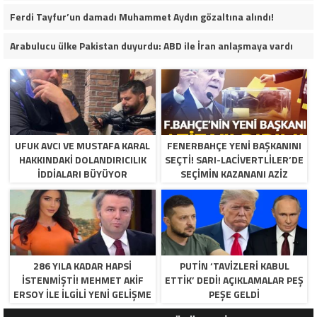
Ferdi Tayfur’un damadı Muhammet Aydın gözaltına alındı!
Arabulucu ülke Pakistan duyurdu: ABD ile İran anlaşmaya vardı
UFUK AVCI VE MUSTAFA KARAL
FENERBAHÇE YENI BAŞKANINI
HAKKINDAKI DOLANDIRICILIK
SEÇTI! SARI-LACIVERTLILER’DE
İDDIALARI BÜYÜYOR
SEÇIMIN KAZANANI AZIZ
YILDIRIM OLDU
286 YILA KADAR HAPSI
PUTIN ‘TAVIZLERI KABUL
ISTENMIŞTI! MEHMET AKIF
ETTIK’ DEDI! AÇIKLAMALAR PEŞ
ERSOY ILE ILGILI YENI GELIŞME
PEŞE GELDI