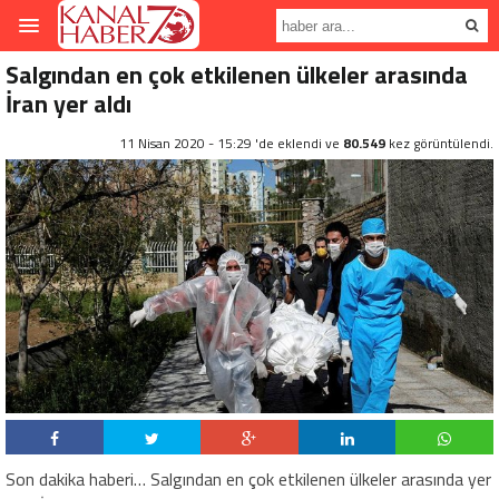
Salgından en çok etkilenen ülkeler arasında
İran yer aldı
11 Nisan 2020 - 15:29 'de eklendi ve
80.549
kez görüntülendi.
Son dakika haberi… Salgından en çok etkilenen ülkeler arasında yer