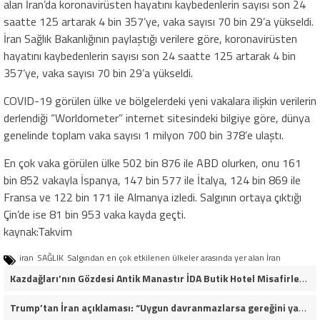
alan İran’da koronavirüsten hayatını kaybedenlerin sayısı son 24
saatte 125 artarak 4 bin 357’ye, vaka sayısı 70 bin 29’a yükseldi.
İran Sağlık Bakanlığının paylaştığı verilere göre, koronavirüsten
hayatını kaybedenlerin sayısı son 24 saatte 125 artarak 4 bin
357’ye, vaka sayısı 70 bin 29’a yükseldi.
COVID-19 görülen ülke ve bölgelerdeki yeni vakalara ilişkin verilerin
derlendiği “Worldometer” internet sitesindeki bilgiye göre, dünya
genelinde toplam vaka sayısı 1 milyon 700 bin 378’e ulaştı.
En çok vaka görülen ülke 502 bin 876 ile ABD olurken, onu 161
bin 852 vakayla İspanya, 147 bin 577 ile İtalya, 124 bin 869 ile
Fransa ve 122 bin 171 ile Almanya izledi. Salgının ortaya çıktığı
Çin’de ise 81 bin 953 vaka kayda geçti.
kaynak:Takvim
iran
SAĞLIK
Salgından en çok etkilenen ülkeler arasında yer alan İran
Kazdağları’nın Gözdesi Antik Manastır İDA Butik Hotel Misafirlerinden Tam Not Alıyor
Trump’tan İran açıklaması: “Uygun davranmazlarsa gereğini yaparım”