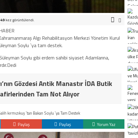
449
kez görüntülendi.
 HABER
 Kahramanmaraş Algı Rehabilitasyon Merkezi Yönetim Kurul
ı Süleyman Soylu `ya tam destek.
n Süleyman Soylu gibi erdem sahibi siyaset Adamlarına,
dır.Dedi
ı’nın Gözdesi Antik Manastır İDA Butik
afirlerinden Tam Not Alıyor
alih kırmızıkuş `tan Bakan Soylu `ya Tam Destek
Paylaş
Paylaş
Yorum Yaz