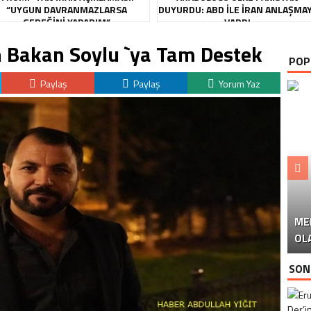
“UYGUN DAVRANMAZLARSA
DUYURDU: ABD ILE İRAN ANLAŞMA
GEREĞINI YAPARIM”
VARDI
an Bakan Soylu `ya Tam Destek
POP
Paylaş
Paylaş
Yorum Yaz
ME
U
Ü
OL
SON