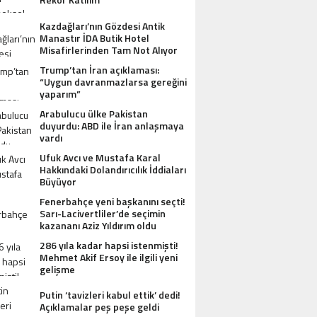
Kazdağları’nın Gözdesi Antik
Manastır İDA Butik Hotel
Misafirlerinden Tam Not Alıyor
Trump’tan İran açıklaması:
“Uygun davranmazlarsa gereğini
yaparım”
Arabulucu ülke Pakistan
duyurdu: ABD ile İran anlaşmaya
vardı
Ufuk Avcı ve Mustafa Karal
Hakkındaki Dolandırıcılık İddiaları
Büyüyor
Fenerbahçe yeni başkanını seçti!
Sarı-Lacivertliler’de seçimin
kazananı Aziz Yıldırım oldu
286 yıla kadar hapsi istenmişti!
Mehmet Akif Ersoy ile ilgili yeni
gelişme
Putin ‘tavizleri kabul ettik’ dedi!
Açıklamalar peş peşe geldi