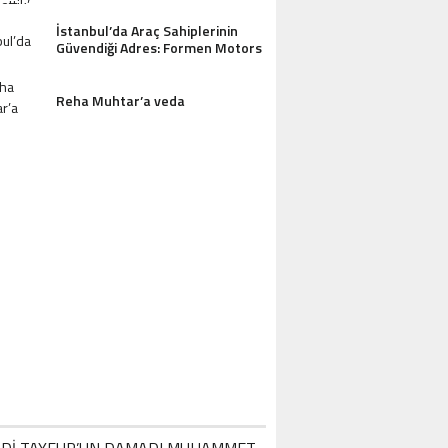
AZDAĞLARI’NIN GÖZDESI ANTIK MANAST
OTEL MISAFIRLERINDEN TAM NOT ALI
İstanbul’da Araç Sahiplerinin
Güvendiği Adres: Formen Motors
Reha Muhtar’a veda