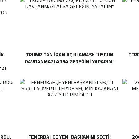
IK
TRUMP’TAN İRAN AÇIKLAMASI: “UYGUN
FER
DAVRANMAZLARSA GEREĞINI YAPARIM”
YOR
RDU:
FENERBAHÇE YENI BAŞKANINI SEÇTI!
28