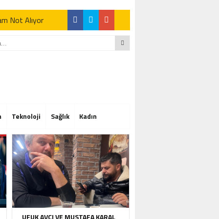
Tam Not Alıyor
Tam Not Alıyor
m
Teknoloji
Sağlık
Kadın
Tam Not Alıyor
UFUK AVCI VE MUSTAFA KARAL