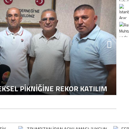
K
H
KSEL PIKNIĞINE REKOR KATILIM