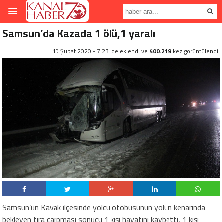
Samsun’da Kazada 1 ölü,1 yaralı
10 Şubat 2020 - 7:23 'de eklendi ve
400.219
kez görüntülendi.
Samsun’un Kavak ilçesinde yolcu otobüsünün yolun kenarında
bekleyen tıra çarpması sonucu 1 kişi hayatını kaybetti, 1 kişi