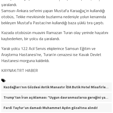
yaralandı.
Samsun-Ankara seferini yapan Mustafa Karaağaç’ın kullandığı
otobüs, Tekke mevkisinde buzlanma nedeniyle yolun kenarında
bekleyen Mustafa Pastacı’nın kullandığı baza yüklü tıra çarptı.
Kazada otobüsün muavini Ramazan Turan olay yerinde hayatını
kaybederken, bir yolcu da yaralandı.
Yaralı yolcu 122 Acil Servis ekiplerince Samsun Eğitim ve
Araştırma Hastanesi’ne, Turan’ın cenazesi ise Kavak Devlet
Hastanesi morguna kaldırıldı.
KAYNAK:TRT HABER
Kazdağları’nın Gözdesi Antik Manastır İDA Butik Hotel Misafirlerinden Tam Not Alıyor
Trump’tan İran açıklaması: “Uygun davranmazlarsa gereğini yaparım”
Ferdi Tayfur’un damadı Muhammet Aydın gözaltına alındı!