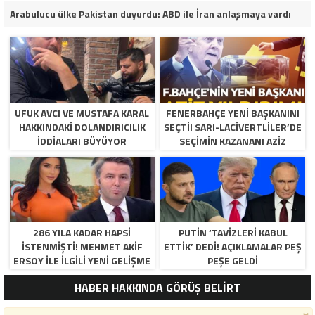
Arabulucu ülke Pakistan duyurdu: ABD ile İran anlaşmaya vardı
UFUK AVCI VE MUSTAFA KARAL
FENERBAHÇE YENI BAŞKANINI
HAKKINDAKI DOLANDIRICILIK
SEÇTI! SARI-LACIVERTLILER’DE
İDDIALARI BÜYÜYOR
SEÇIMIN KAZANANI AZIZ
YILDIRIM OLDU
286 YILA KADAR HAPSI
PUTIN ‘TAVIZLERI KABUL
ISTENMIŞTI! MEHMET AKIF
ETTIK’ DEDI! AÇIKLAMALAR PEŞ
ERSOY ILE ILGILI YENI GELIŞME
PEŞE GELDI
HABER HAKKINDA GÖRÜŞ BELİRT