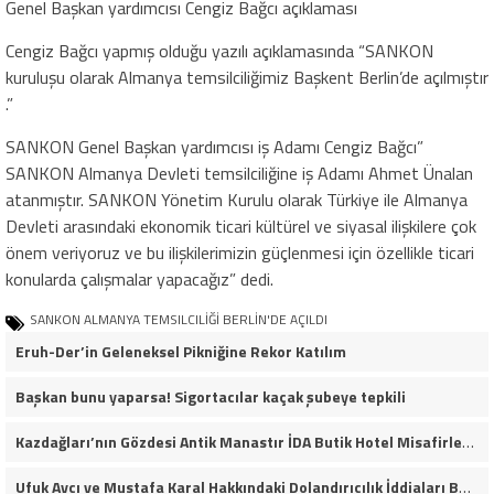
Genel Başkan yardımcısı Cengiz Bağcı açıklaması
Cengiz Bağcı yapmış olduğu yazılı açıklamasında “SANKON
kuruluşu olarak Almanya temsilciliğimiz Başkent Berlin’de açılmıştır
.”
SANKON Genel Başkan yardımcısı iş Adamı Cengiz Bağcı”
SANKON Almanya Devleti temsilciliğine iş Adamı Ahmet Ünalan
atanmıştır. SANKON Yönetim Kurulu olarak Türkiye ile Almanya
Devleti arasındaki ekonomik ticari kültürel ve siyasal ilişkilere çok
önem veriyoruz ve bu ilişkilerimizin güçlenmesi için özellikle ticari
konularda çalışmalar yapacağız” dedi.
SANKON ALMANYA TEMSILCILİĞİ BERLİN'DE AÇILDI
Eruh-Der’in Geleneksel Pikniğine Rekor Katılım
Başkan bunu yaparsa! Sigortacılar kaçak şubeye tepkili
Kazdağları’nın Gözdesi Antik Manastır İDA Butik Hotel Misafirlerinden Tam Not Alıyor
Ufuk Avcı ve Mustafa Karal Hakkındaki Dolandırıcılık İddiaları Büyüyor