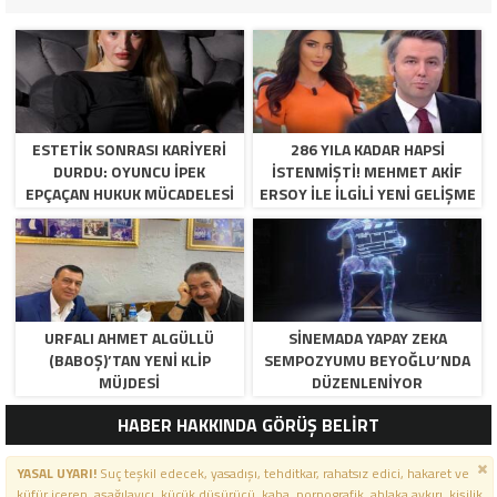
ESTETIK SONRASI KARIYERI
286 YILA KADAR HAPSI
DURDU: OYUNCU İPEK
ISTENMIŞTI! MEHMET AKIF
EPÇAÇAN HUKUK MÜCADELESI
ERSOY ILE ILGILI YENI GELIŞME
VERIYOR
URFALI AHMET ALGÜLLÜ
SINEMADA YAPAY ZEKA
(BABOŞ)’TAN YENI KLIP
SEMPOZYUMU BEYOĞLU’NDA
MÜJDESI
DÜZENLENIYOR
HABER HAKKINDA GÖRÜŞ BELİRT
YASAL UYARI!
Suç teşkil edecek, yasadışı, tehditkar, rahatsız edici, hakaret ve
küfür içeren, aşağılayıcı, küçük düşürücü, kaba, pornografik, ahlaka aykırı, kişilik