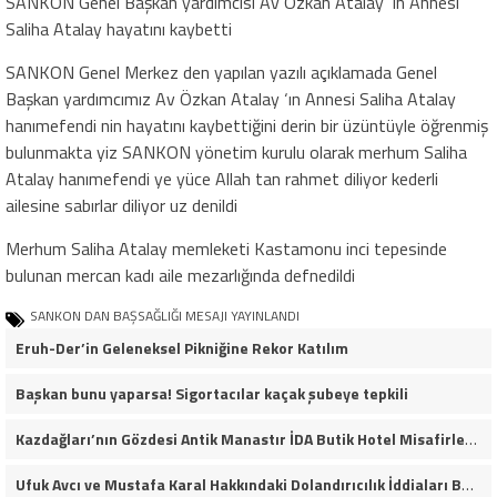
SANKON Genel Başkan yardımcısı Av Özkan Atalay ‘ın Annesi
Saliha Atalay hayatını kaybetti
SANKON Genel Merkez den yapılan yazılı açıklamada Genel
Başkan yardımcımız Av Özkan Atalay ‘ın Annesi Saliha Atalay
hanımefendi nin hayatını kaybettiğini derin bir üzüntüyle öğrenmiş
bulunmakta yiz SANKON yönetim kurulu olarak merhum Saliha
Atalay hanımefendi ye yüce Allah tan rahmet diliyor kederli
ailesine sabırlar diliyor uz denildi
Merhum Saliha Atalay memleketi Kastamonu inci tepesinde
bulunan mercan kadı aile mezarlığında defnedildi
SANKON DAN BAŞSAĞLIĞI MESAJI YAYINLANDI
Eruh-Der’in Geleneksel Pikniğine Rekor Katılım
Başkan bunu yaparsa! Sigortacılar kaçak şubeye tepkili
Kazdağları’nın Gözdesi Antik Manastır İDA Butik Hotel Misafirlerinden Tam Not Alıyor
Ufuk Avcı ve Mustafa Karal Hakkındaki Dolandırıcılık İddiaları Büyüyor