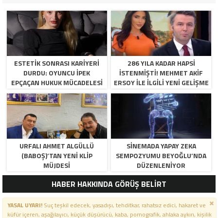
ESTETIK SONRASI KARIYERI
286 YILA KADAR HAPSI
DURDU: OYUNCU İPEK
ISTENMIŞTI! MEHMET AKIF
EPÇAÇAN HUKUK MÜCADELESI
ERSOY ILE ILGILI YENI GELIŞME
VERIYOR
URFALI AHMET ALGÜLLÜ
SINEMADA YAPAY ZEKA
(BABOŞ)’TAN YENI KLIP
SEMPOZYUMU BEYOĞLU’NDA
MÜJDESI
DÜZENLENIYOR
HABER HAKKINDA GÖRÜŞ BELİRT
YASAL UYARI!
Suç teşkil edecek, yasadışı, tehditkar, rahatsız edici, hakaret ve
küfür içeren, aşağılayıcı, küçük düşürücü, kaba, pornografik, ahlaka aykırı, kişilik