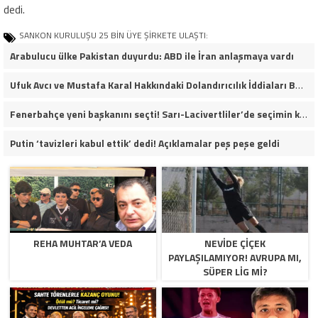
dedi.
SANKON KURULUŞU 25 BİN ÜYE ŞİRKETE ULAŞTI:
Arabulucu ülke Pakistan duyurdu: ABD ile İran anlaşmaya vardı
Ufuk Avcı ve Mustafa Karal Hakkındaki Dolandırıcılık İddiaları Büyüyor
Fenerbahçe yeni başkanını seçti! Sarı-Lacivertliler’de seçimin kazananı Aziz Yıldırım oldu
Putin ‘tavizleri kabul ettik’ dedi! Açıklamalar peş peşe geldi
REHA MUHTAR’A VEDA
NEVIDE ÇIÇEK
PAYLAŞILAMIYOR! AVRUPA MI,
SÜPER LIG MI?