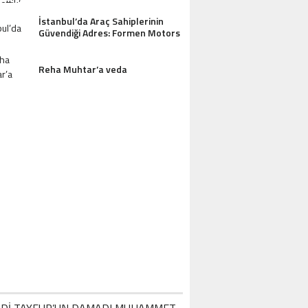
AZDAĞLARI’NIN GÖZDESI ANTIK MANAST
OTEL MISAFIRLERINDEN TAM NOT ALI
İstanbul’da Araç Sahiplerinin
Güvendiği Adres: Formen Motors
Reha Muhtar’a veda