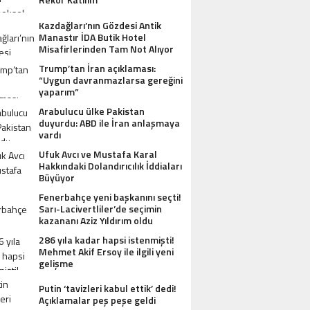
Kazdağları’nın Gözdesi Antik
Manastır İDA Butik Hotel
Misafirlerinden Tam Not Alıyor
Trump’tan İran açıklaması:
“Uygun davranmazlarsa gereğini
yaparım”
Arabulucu ülke Pakistan
duyurdu: ABD ile İran anlaşmaya
vardı
Ufuk Avcı ve Mustafa Karal
Hakkındaki Dolandırıcılık İddiaları
Büyüyor
Fenerbahçe yeni başkanını seçti!
Sarı-Lacivertliler’de seçimin
kazananı Aziz Yıldırım oldu
286 yıla kadar hapsi istenmişti!
Mehmet Akif Ersoy ile ilgili yeni
gelişme
Putin ‘tavizleri kabul ettik’ dedi!
Açıklamalar peş peşe geldi