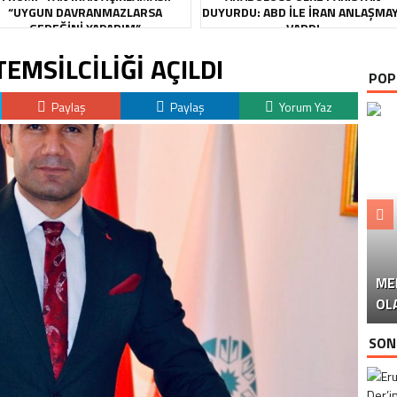
“UYGUN DAVRANMAZLARSA
DUYURDU: ABD ILE İRAN ANLAŞMA
GEREĞINI YAPARIM”
VARDI
MSİLCİLİĞİ AÇILDI
POP
Paylaş
Paylaş
Yorum Yaz
ME
U
Ü
OL
SON