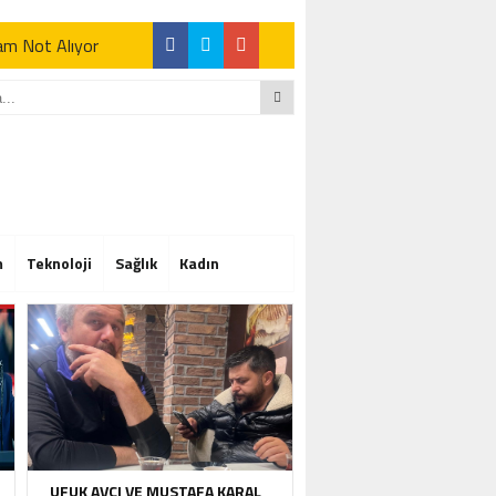
Tam Not Alıyor
Tam Not Alıyor
m
Teknoloji
Sağlık
Kadın
Tam Not Alıyor
UFUK AVCI VE MUSTAFA KARAL