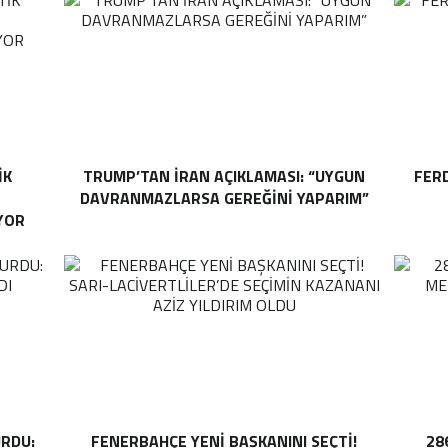
IK
TRUMP’TAN İRAN AÇIKLAMASI: “UYGUN
FER
DAVRANMAZLARSA GEREĞINI YAPARIM”
YOR
RDU:
FENERBAHÇE YENI BAŞKANINI SEÇTI!
28