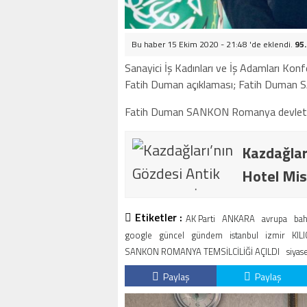
Bu haber 15 Ekim 2020 - 21:48 'de eklendi.
95
Sanayici İş Kadınları ve İş Adamları K
Fatih Duman açıklaması; Fatih Duman SA
Fatih Duman SANKON Romanya devleti tem
Kazdağlar
Hotel Mis
Etiketler :
AK Parti
ANKARA
avrupa
bah
google
güncel
gündem
istanbul
izmir
KIL
SANKON ROMANYA TEMSİLCİLİĞİ AÇILDI
siyas
Paylaş
Paylaş