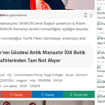
.030
kez görüntülendi.
onfederasyonu SANKON Genel Başkan yardımcısı iş Adamı
NKON Romanya devleti temsilciliğinin açıldığını duyurdu.
silciliğine Tevfik Fikret Demirbaşer atanmıştır dedi.
ı’nın Gözdesi Antik Manastır İDA Butik
afirlerinden Tam Not Alıyor
çeli
chp
Cumhurbaşkanı Recep Tayyip Erdoğan
dünya
ekonomi
IÇDAROĞLU
magazin
mhp
PANDEMİ
SAĞLIK
et
son dakika
SPOR
TÜRKİYE
Paylaş
Paylaş
Yorum Yaz