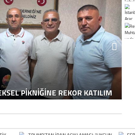
K
H
KSEL PIKNIĞINE REKOR KATILIM