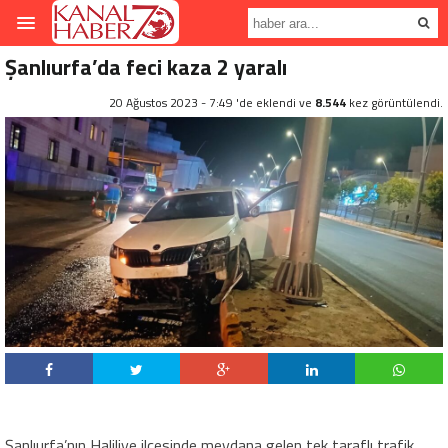
Şanlıurfa’da feci kaza 2 yaralı
20 Ağustos 2023 - 7:49 'de eklendi ve
8.544
kez görüntülendi.
Şanlıurfa’nın Haliliye ilçesinde meydana gelen tek taraflı trafik