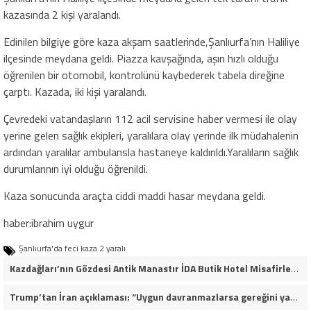
kazasında 2 kişi yaralandı.
Edinilen bilgiye göre kaza akşam saatlerinde,Şanlıurfa’nın Haliliye
ilçesinde meydana geldi. Piazza kavşağında, aşırı hızlı olduğu
öğrenilen bir otomobil, kontrolünü kaybederek tabela direğine
çarptı. Kazada, iki kişi yaralandı.
Çevredeki vatandaşların 112 acil servisine haber vermesi ile olay
yerine gelen sağlık ekipleri, yaralılara olay yerinde ilk müdahalenin
ardından yaralılar ambulansla hastaneye kaldırıldı.Yaralıların sağlık
durumlarının iyi olduğu öğrenildi.
Kaza sonucunda araçta ciddi maddi hasar meydana geldi.
haber:ibrahim uygur
Şanlıurfa'da feci kaza 2 yaralı
Kazdağları’nın Gözdesi Antik Manastır İDA Butik Hotel Misafirlerinden Tam Not Alıyor
Trump’tan İran açıklaması: “Uygun davranmazlarsa gereğini yaparım”