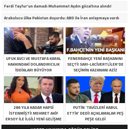
Ferdi Tayfur’un damadı Muhammet Aydın gözaltına alındı!
Arabulucu ülke Pakistan duyurdu: ABD ile İran anlaşmaya vardı
UFUK AVCI VE MUSTAFA KARAL
FENERBAHÇE YENI BAŞKANINI
HAKKINDAKI DOLANDIRICILIK
SEÇTI! SARI-LACIVERTLILER’DE
İDDIALARI BÜYÜYOR
SEÇIMIN KAZANANI AZIZ
YILDIRIM OLDU
286 YILA KADAR HAPSI
PUTIN ‘TAVIZLERI KABUL
ISTENMIŞTI! MEHMET AKIF
ETTIK’ DEDI! AÇIKLAMALAR PEŞ
ERSOY ILE ILGILI YENI GELIŞME
PEŞE GELDI