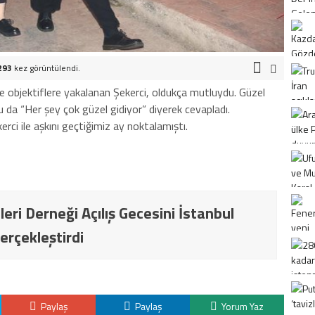
293
kez görüntülendi.
 objektiflere yakalanan Şekerci, oldukça mutluydu. Güzel
nu da “Her şey çok güzel gidiyor” diyerek cevapladı.
erci ile aşkını geçtiğimiz ay noktalamıştı.
ileri Derneği Açılış Gecesini İstanbul
erçekleştirdi
Paylaş
Paylaş
Yorum Yaz