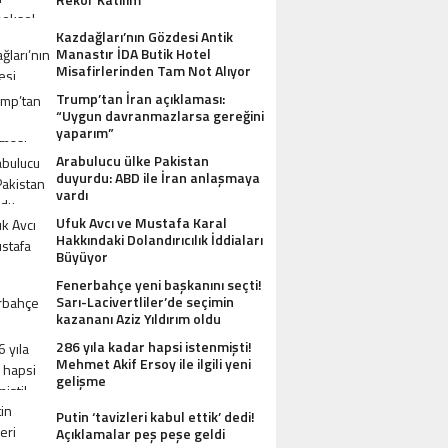
Kazdağları’nın Gözdesi Antik
Manastır İDA Butik Hotel
Misafirlerinden Tam Not Alıyor
Trump’tan İran açıklaması:
“Uygun davranmazlarsa gereğini
yaparım”
Arabulucu ülke Pakistan
duyurdu: ABD ile İran anlaşmaya
vardı
Ufuk Avcı ve Mustafa Karal
Hakkındaki Dolandırıcılık İddiaları
Büyüyor
Fenerbahçe yeni başkanını seçti!
Sarı-Lacivertliler’de seçimin
kazananı Aziz Yıldırım oldu
286 yıla kadar hapsi istenmişti!
Mehmet Akif Ersoy ile ilgili yeni
gelişme
Putin ‘tavizleri kabul ettik’ dedi!
Açıklamalar peş peşe geldi