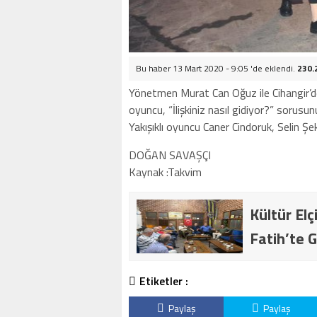
Bu haber 13 Mart 2020 - 9:05 'de eklendi.
230.
Yönetmen Murat Can Oğuz ile Cihangir’de
oyuncu, “İlişkiniz nasıl gidiyor?” sorusu
Yakışıklı oyuncu Caner Cindoruk, Selin Şek
DOĞAN SAVAŞÇI
Kaynak :Takvim
Kültür Elç
Fatih’te G
Etiketler :
Paylaş
Paylaş