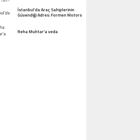
AZDAĞLARI’NIN GÖZDESI ANTIK MANAST
İstanbul’da Araç Sahiplerinin
Güvendiği Adres: Formen Motors
OTEL MISAFIRLERINDEN TAM NOT ALI
Reha Muhtar’a veda