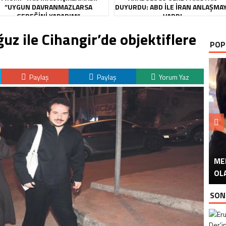
“UYGUN DAVRANMAZLARSA
DUYURDU: ABD ILE İRAN ANLAŞMA
GEREĞINI YAPARIM”
VARDI
z ile Cihangir’de objektiflere
POP
Paylaş
Paylaş
Yorum Yaz
ME
U
Ü
OL
SON