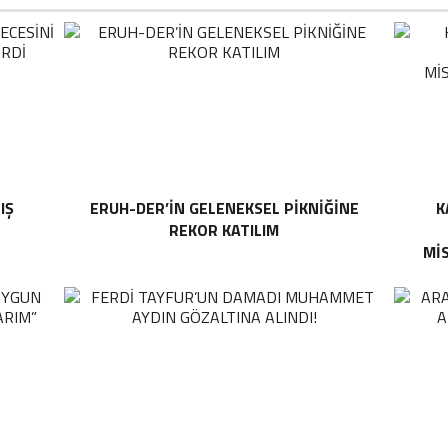
IŞ
ERUH-DER’IN GELENEKSEL PIKNIĞINE
K
E
REKOR KATILIM
MI