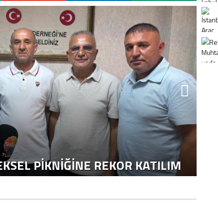
K
H
KSEL PIKNIĞINE REKOR KATILIM