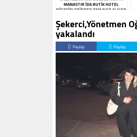
MANASTIR İDA BUTIK HOTEL
MISAFIRLERINDEN TAM NOT ALIYOR
Şekerci,Yönetmen Oğu
yakalandı
Paylaş
Paylaş