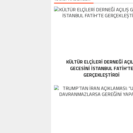
KÜLTÜR ELÇILERI DERNEĞI AÇIL
GECESINI İSTANBUL FATIH’T
GERÇEKLEŞTIRDI