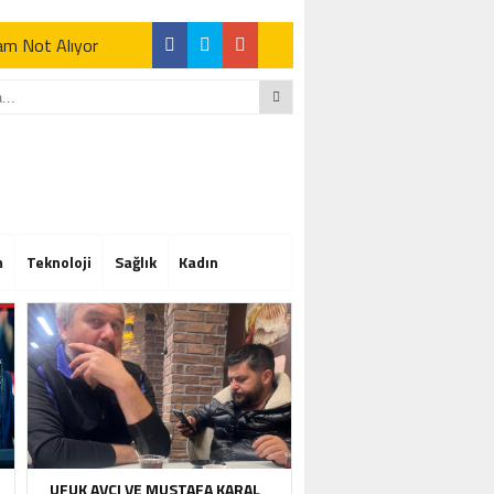
Tam Not Alıyor
Tam Not Alıyor
m
Teknoloji
Sağlık
Kadın
Tam Not Alıyor
UFUK AVCI VE MUSTAFA KARAL