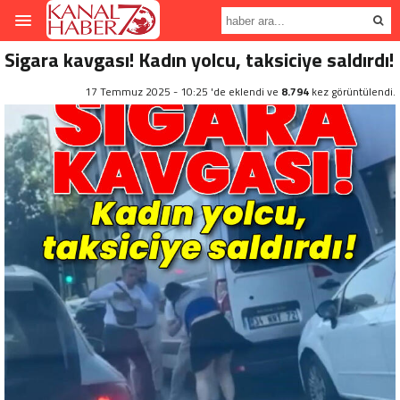
Sigara kavgası! Kadın yolcu, taksiciye saldırdı!
17 Temmuz 2025 - 10:25 'de eklendi ve
8.794
kez görüntülendi.