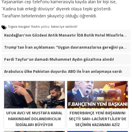
Yaşananları cep telefonu kamerasıyla kayda alan bir kişi ise,
‘Kadına bak erkeği dövüyor’ diyerek olaya tepki gösterdi.
Tarafların birbirlerinden şikayetçi olduğu öğrenildi.
Sigara kavgası! Kadın yolcu
taksiciye saldırdı!
Kazdağları’nın Gözdesi Antik Manastır İDA Butik Hotel Misafirlerinden Tam Not Alıyor
Trump’tan İran açıklaması: “Uygun davranmazlarsa gereğini yaparım”
Ferdi Tayfur’un damadı Muhammet Aydın gözaltına alındı!
Arabulucu ülke Pakistan duyurdu: ABD ile İran anlaşmaya vardı
UFUK AVCI VE MUSTAFA KARAL
FENERBAHÇE YENI BAŞKANINI
HAKKINDAKI DOLANDIRICILIK
SEÇTI! SARI-LACIVERTLILER’DE
İDDIALARI BÜYÜYOR
SEÇIMIN KAZANANI AZIZ
YILDIRIM OLDU