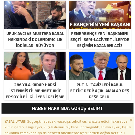
UFUK AVCI VE MUSTAFA KARAL
FENERBAHÇE YENI BAŞKANINI
HAKKINDAKI DOLANDIRICILIK
SEÇTI! SARI-LACIVERTLILER’DE
İDDIALARI BÜYÜYOR
SEÇIMIN KAZANANI AZIZ
YILDIRIM OLDU
286 YILA KADAR HAPSI
PUTIN ‘TAVIZLERI KABUL
ISTENMIŞTI! MEHMET AKIF
ETTIK’ DEDI! AÇIKLAMALAR PEŞ
ERSOY ILE ILGILI YENI GELIŞME
PEŞE GELDI
HABER HAKKINDA GÖRÜŞ BELİRT
YASAL UYARI!
Suç teşkil edecek, yasadışı, tehditkar, rahatsız edici, hakaret ve
küfür içeren, aşağılayıcı, küçük düşürücü, kaba, pornografik, ahlaka aykırı, kişilik
haklarına zarar verici ya da benzeri niteliklerde içeriklerden doğan her türlü