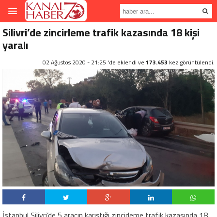
Silivri’de zincirleme trafik kazasında 18 kişi
yaralı
02 Ağustos 2020 - 21:25 'de eklendi ve
173.453
kez görüntülendi.
İstanbul Silivri’de 5 aracın karıştığı zincirleme trafik kazasında 18