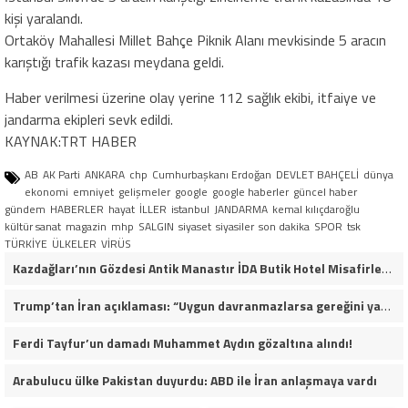
kişi yaralandı.
Ortaköy Mahallesi Millet Bahçe Piknik Alanı mevkisinde 5 aracın
karıştığı trafik kazası meydana geldi.
Haber verilmesi üzerine olay yerine 112 sağlık ekibi, itfaiye ve
jandarma ekipleri sevk edildi.
KAYNAK:TRT HABER
AB
AK Parti
ANKARA
chp
Cumhurbaşkanı Erdoğan
DEVLET BAHÇELİ
dünya
ekonomi
emniyet
gelişmeler
google
google haberler
güncel haber
gündem
HABERLER
hayat
İLLER
istanbul
JANDARMA
kemal kılıçdaroğlu
kültür sanat
magazin
mhp
SALGIN
siyaset
siyasiler
son dakika
SPOR
tsk
TÜRKİYE
ÜLKELER
VİRÜS
Kazdağları’nın Gözdesi Antik Manastır İDA Butik Hotel Misafirlerinden Tam Not Alıyor
Trump’tan İran açıklaması: “Uygun davranmazlarsa gereğini yaparım”
Ferdi Tayfur’un damadı Muhammet Aydın gözaltına alındı!
Arabulucu ülke Pakistan duyurdu: ABD ile İran anlaşmaya vardı