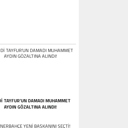
RUMP’TAN İRAN AÇIKLAMASI: “UYGUN
AVRANMAZLARSA GEREĞINI YAPARIM”
DI TAYFUR’UN DAMADI MUHAMMET
AYDIN GÖZALTINA ALINDI!