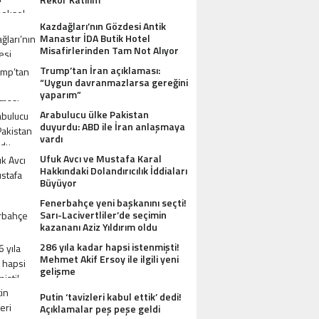
Kazdağları’nın Gözdesi Antik
Manastır İDA Butik Hotel
Misafirlerinden Tam Not Alıyor
Trump’tan İran açıklaması:
“Uygun davranmazlarsa gereğini
yaparım”
Arabulucu ülke Pakistan
duyurdu: ABD ile İran anlaşmaya
vardı
Ufuk Avcı ve Mustafa Karal
Hakkındaki Dolandırıcılık İddiaları
Büyüyor
Fenerbahçe yeni başkanını seçti!
Sarı-Lacivertliler’de seçimin
kazananı Aziz Yıldırım oldu
286 yıla kadar hapsi istenmişti!
Mehmet Akif Ersoy ile ilgili yeni
gelişme
Putin ‘tavizleri kabul ettik’ dedi!
Açıklamalar peş peşe geldi