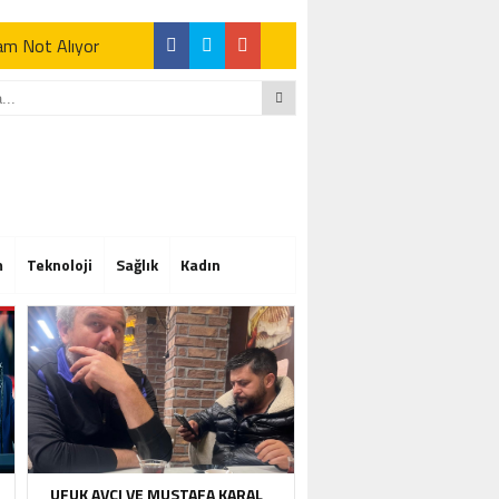
Tam Not Alıyor
Tam Not Alıyor
m
Teknoloji
Sağlık
Kadın
Tam Not Alıyor
UFUK AVCI VE MUSTAFA KARAL