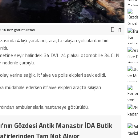
.110
kez görüntülendi.
asında 4 kişi yaralandı, araçta sıkışan yolculardan biri
ıldı.
etine seyir halindeki 34 DVL 74 plakalı otomobille 34 CLN
 nedenle çarpıştı.
ay yerine sağlık, itfaiye ve polis ekipleri sevk edildi.
ya müdahale ederken itfaiye ekipleri araçta sıkışan
n ardından ambulanslarla hastaneye götürüldü.
ı’nın Gözdesi Antik Manastır İDA Butik
afirlerinden Tam Not Alıyor