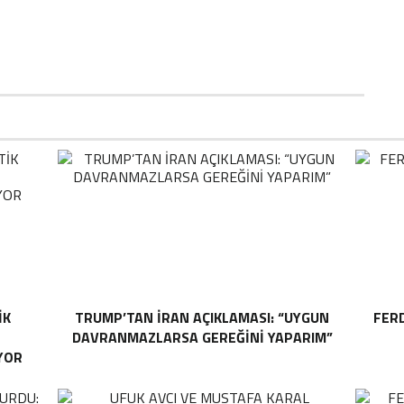
T
D
IK
TRUMP’TAN İRAN AÇIKLAMASI: “UYGUN
FER
DAVRANMAZLARSA GEREĞINI YAPARIM”
YOR