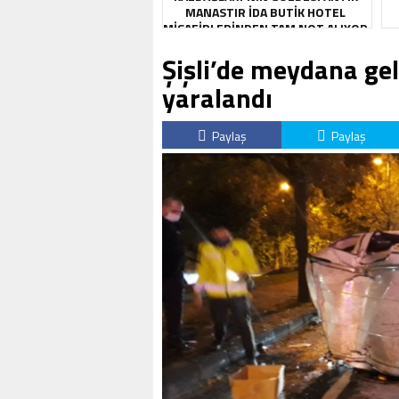
MANASTIR İDA BUTIK HOTEL
MISAFIRLERINDEN TAM NOT ALIYOR
Şişli’de meydana gel
yaralandı
Paylaş
Paylaş