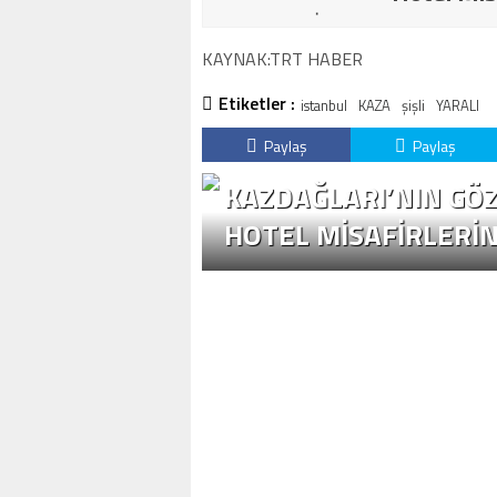
KAYNAK:TRT HABER
Etiketler :
istanbul
KAZA
şişli
YARALI
Paylaş
Paylaş
KAZDAĞLARI’NIN GÖZ
HOTEL MISAFIRLERI