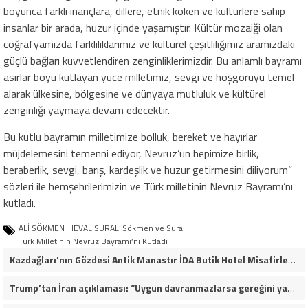
boyunca farklı inançlara, dillere, etnik köken ve kültürlere sahip
insanlar bir arada, huzur içinde yaşamıştır. Kültür mozaiği olan
coğrafyamızda farklılıklarımız ve kültürel çeşitliliğimiz aramızdaki
güçlü bağları kuvvetlendiren zenginliklerimizdir. Bu anlamlı bayramı
asırlar boyu kutlayan yüce milletimiz, sevgi ve hoşgörüyü temel
alarak ülkesine, bölgesine ve dünyaya mutluluk ve kültürel
zenginliği yaymaya devam edecektir.
Bu kutlu bayramın milletimize bolluk, bereket ve hayırlar
müjdelemesini temenni ediyor, Nevruz’un hepimize birlik,
beraberlik, sevgi, barış, kardeşlik ve huzur getirmesini diliyorum”
sözleri ile hemşehrilerimizin ve Türk milletinin Nevruz Bayramı’nı
kutladı.
ALİ SÖKMEN
HEVAL SURAL
Sökmen ve Sural
Türk Milletinin Nevruz Bayramı’nı Kutladı
Kazdağları’nın Gözdesi Antik Manastır İDA Butik Hotel Misafirlerinden Tam Not Alıyor
Trump’tan İran açıklaması: “Uygun davranmazlarsa gereğini yaparım”