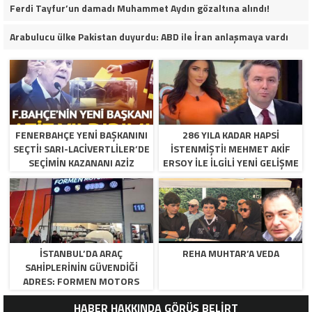
Ferdi Tayfur’un damadı Muhammet Aydın gözaltına alındı!
Arabulucu ülke Pakistan duyurdu: ABD ile İran anlaşmaya vardı
FENERBAHÇE YENI BAŞKANINI
286 YILA KADAR HAPSI
SEÇTI! SARI-LACIVERTLILER’DE
ISTENMIŞTI! MEHMET AKIF
SEÇIMIN KAZANANI AZIZ
ERSOY ILE ILGILI YENI GELIŞME
YILDIRIM OLDU
İSTANBUL’DA ARAÇ
REHA MUHTAR’A VEDA
SAHIPLERININ GÜVENDIĞI
ADRES: FORMEN MOTORS
HABER HAKKINDA GÖRÜŞ BELİRT