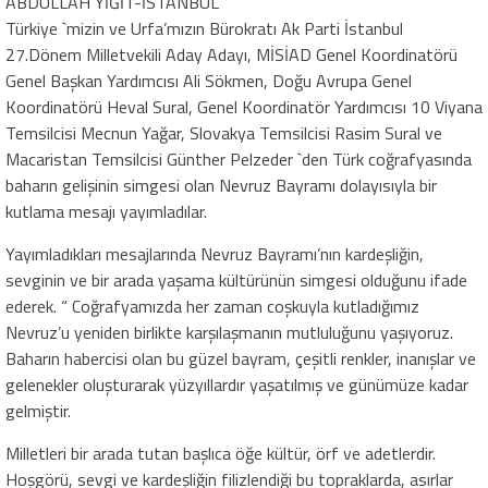
ABDULLAH YİĞİT-İSTANBUL
Türkiye `mizin ve Urfa’mızın Bürokratı Ak Parti İstanbul
27.Dönem Milletvekili Aday Adayı, MİSİAD Genel Koordinatörü
Genel Başkan Yardımcısı Ali Sökmen, Doğu Avrupa Genel
Koordinatörü Heval Sural, Genel Koordinatör Yardımcısı 10 Viyana
Temsilcisi Mecnun Yağar, Slovakya Temsilcisi Rasim Sural ve
Macaristan Temsilcisi Günther Pelzeder `den Türk coğrafyasında
baharın gelişinin simgesi olan Nevruz Bayramı dolayısıyla bir
kutlama mesajı yayımladılar.
Yayımladıkları mesajlarında Nevruz Bayramı’nın kardeşliğin,
sevginin ve bir arada yaşama kültürünün simgesi olduğunu ifade
ederek. “ Coğrafyamızda her zaman coşkuyla kutladığımız
Nevruz’u yeniden birlikte karşılaşmanın mutluluğunu yaşıyoruz.
Baharın habercisi olan bu güzel bayram, çeşitli renkler, inanışlar ve
gelenekler oluşturarak yüzyıllardır yaşatılmış ve günümüze kadar
gelmiştir.
Milletleri bir arada tutan başlıca öğe kültür, örf ve adetlerdir.
Hoşgörü, sevgi ve kardeşliğin filizlendiği bu topraklarda, asırlar