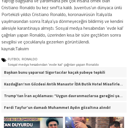
Yaptığı bağışlarla ve yardımlarla pek çok insana örnek olan
Cristiano Ronaldo bu kez sınıfta kaldı. Juventus’un dünyaca ünlü
Portekizli yıldızı Cristiano Ronaldo, koronavirüsün İtalya’da
yayılmasından sonra İtalya’ya dönmeyeceğini bildirmiş ve kendini
ailesiyle karantinaya almıştı. Sosyal medya hesabından ‘evde kal’
çağrıları yapan Ronaldo, üzerinden kısa bir süre geçtikten sonra
sevgilisi ve çocuklarıyla gezerken görüntülendi.
kaynak:Takvim
FUTBOL
RONALDO
Sosyal medya hesabından 'evde kal' çağrıları yapan Ronaldo
Başkan bunu yaparsa! Sigortacılar kaçak şubeye tepkili
Kazdağları’nın Gözdesi Antik Manastır İDA Butik Hotel Misafirlerinden Tam Not Alıyor
Trump’tan İran açıklaması: “Uygun davranmazlarsa gereğini yaparım”
Ferdi Tayfur’un damadı Muhammet Aydın gözaltına alındı!