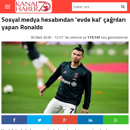
Sosyal medya hesabından ‘evde kal’ çağrıları
yapan Ronaldo
30 Mart 2020 - 12:57 'de eklendi ve
170.107
kez görüntülendi.