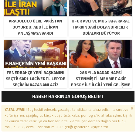
ARABULUCU ÜLKE PAKISTAN
UFUK AVCI VE MUSTAFA KARAL
DUYURDU: ABD ILE İRAN
HAKKINDAKI DOLANDIRICILIK
ANLAŞMAYA VARDI
İDDIALARI BÜYÜYOR
FENERBAHÇE YENI BAŞKANINI
286 YILA KADAR HAPSI
SEÇTI! SARI-LACIVERTLILER’DE
ISTENMIŞTI! MEHMET AKIF
SEÇIMIN KAZANANI AZIZ
ERSOY ILE ILGILI YENI GELIŞME
YILDIRIM OLDU
HABER HAKKINDA GÖRÜŞ BELİRT
YASAL UYARI!
Suç teşkil edecek, yasadışı, tehditkar, rahatsız edici, hakaret ve
küfür içeren, aşağılayıcı, küçük düşürücü, kaba, pornografik, ahlaka aykırı, kişilik
haklarına zarar verici ya da benzeri niteliklerde içeriklerden doğan her türlü
mali, hukuki, cezai, idari sorumluluk içeriği gönderen kişiye aittir.