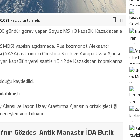
0.091
kez görüntülendi.
 200 gündür görev yapan Soyuz MS 13 kapsülü Kazakistan’a
SMOS) yapılan açıklamada, Rus kozmonot Aleksandr
ı (NASA) astronotu Christina Koch ve Avrupa Uzay Ajansı
yan kapsülün yerel saatle 15.12’de Kazakistan topraklarına
olduğu kaydedildi.
atılmıştı.
nsı ve Japon Uzay Araştırma Ajansının ortak işlettiği
deneyleri yürütülüyor.
ı’nın Gözdesi Antik Manastır İDA Butik