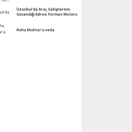
İstanbul’da Araç Sahiplerinin
Güvendiği Adres: Formen Motors
Reha Muhtar’a veda
AZDAĞLARI’NIN GÖZDESI ANTIK MANAST
OTEL MISAFIRLERINDEN TAM NOT ALI