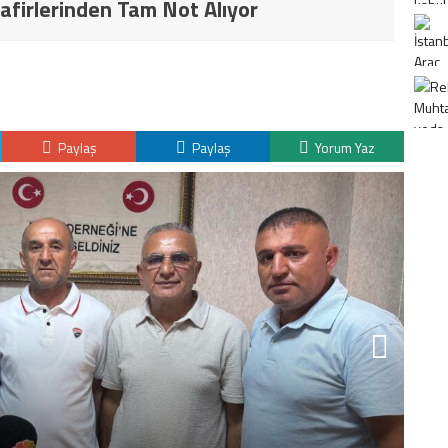
afirlerinden Tam Not Alıyor
Paylaş
Paylaş
Yorum Yaz
K
H