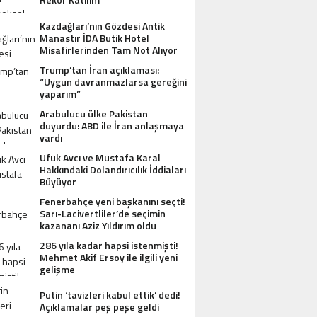
Kazdağları’nın Gözdesi Antik
Manastır İDA Butik Hotel
Misafirlerinden Tam Not Alıyor
Trump’tan İran açıklaması:
“Uygun davranmazlarsa gereğini
yaparım”
Arabulucu ülke Pakistan
duyurdu: ABD ile İran anlaşmaya
vardı
Ufuk Avcı ve Mustafa Karal
Hakkındaki Dolandırıcılık İddiaları
Büyüyor
Fenerbahçe yeni başkanını seçti!
Sarı-Lacivertliler’de seçimin
kazananı Aziz Yıldırım oldu
286 yıla kadar hapsi istenmişti!
Mehmet Akif Ersoy ile ilgili yeni
gelişme
Putin ‘tavizleri kabul ettik’ dedi!
Açıklamalar peş peşe geldi