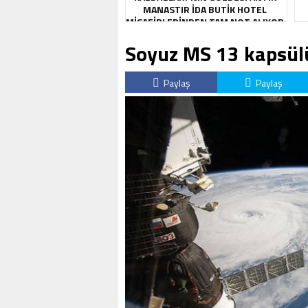
MANASTIR İDA BUTIK HOTEL
MISAFIRLERINDEN TAM NOT ALIYOR
Soyuz MS 13 kapsülü
Paylaş
Paylaş