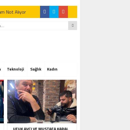
Tam Not Alıyor
Tam Not Alıyor
m
Teknoloji
Sağlık
Kadın
Tam Not Alıyor
UFUK AVCI VE MUSTAFA KARAL