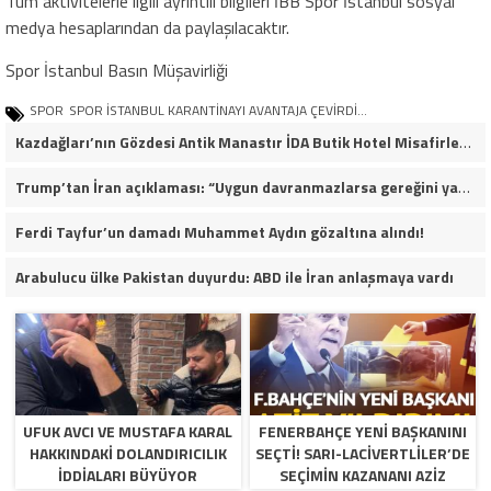
Tüm aktivitelerle ilgili ayrıntılı bilgileri İBB Spor İstanbul sosyal
medya hesaplarından da paylaşılacaktır.
Spor İstanbul Basın Müşavirliği
SPOR
SPOR İSTANBUL KARANTİNAYI AVANTAJA ÇEVİRDİ…
Kazdağları’nın Gözdesi Antik Manastır İDA Butik Hotel Misafirlerinden Tam Not Alıyor
Trump’tan İran açıklaması: “Uygun davranmazlarsa gereğini yaparım”
Ferdi Tayfur’un damadı Muhammet Aydın gözaltına alındı!
Arabulucu ülke Pakistan duyurdu: ABD ile İran anlaşmaya vardı
UFUK AVCI VE MUSTAFA KARAL
FENERBAHÇE YENI BAŞKANINI
HAKKINDAKI DOLANDIRICILIK
SEÇTI! SARI-LACIVERTLILER’DE
İDDIALARI BÜYÜYOR
SEÇIMIN KAZANANI AZIZ