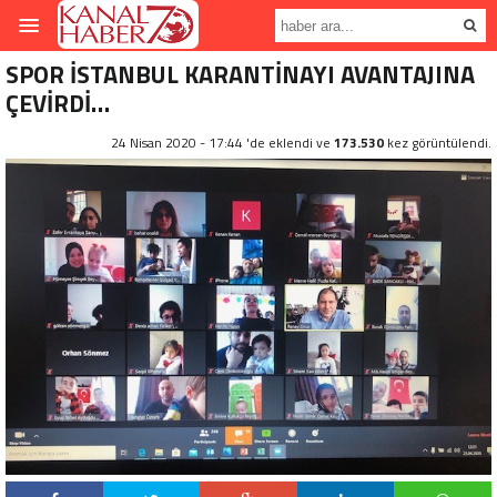
SPOR İSTANBUL KARANTİNAYI AVANTAJINA
ÇEVİRDİ…
24 Nisan 2020 - 17:44 'de eklendi ve
173.530
kez görüntülendi.