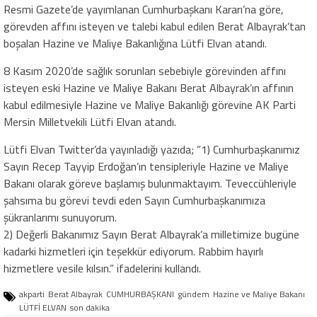
Resmi Gazete’de yayımlanan Cumhurbaşkanı Kararı’na göre,
görevden affını isteyen ve talebi kabul edilen Berat Albayrak’tan
boşalan Hazine ve Maliye Bakanlığına Lütfi Elvan atandı.
8 Kasım 2020’de sağlık sorunları sebebiyle görevinden affını
isteyen eski Hazine ve Maliye Bakanı Berat Albayrak’ın affının
kabul edilmesiyle Hazine ve Maliye Bakanlığı görevine AK Parti
Mersin Milletvekili Lütfi Elvan atandı.
Lütfi Elvan Twitter’da yayınladığı yazıda; ”1) Cumhurbaşkanımız
Sayın Recep Tayyip Erdoğan’ın tensipleriyle Hazine ve Maliye
Bakanı olarak göreve başlamış bulunmaktayım. Teveccühleriyle
şahsıma bu görevi tevdi eden Sayın Cumhurbaşkanımıza
şükranlarımı sunuyorum.
2) Değerli Bakanımız Sayın Berat Albayrak’a milletimize bugüne
kadarki hizmetleri için teşekkür ediyorum. Rabbim hayırlı
hizmetlere vesile kılsın.” ifadelerini kullandı.
akparti
Berat Albayrak
CUMHURBAŞKANI
gündem
Hazine ve Maliye Bakanı
LÜTFİ ELVAN
son dakika