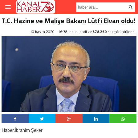
T.C. Hazine ve Maliye Bakanı Lütfi Elvan oldu!
10 Kasım 2020 - 16:38 'de eklendi ve
378.269
kez görüntülendi.
Haber:İbrahim Şeker