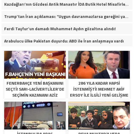
Kazdağları’nın Gözdesi Antik Manastır İDA Butik Hotel Misafirlerinden Tam Not Alıyor
Trump’tan İran açıklaması: “Uygun davranmazlarsa gereğini yaparım”
Ferdi Tayfur’un damadı Muhammet Aydın gözaltına alındı!
Arabulucu ülke Pakistan duyurdu: ABD ile İran anlaşmaya vardı
FENERBAHÇE YENI BAŞKANINI
286 YILA KADAR HAPSI
SEÇTI! SARI-LACIVERTLILER’DE
ISTENMIŞTI! MEHMET AKIF
SEÇIMIN KAZANANI AZIZ
ERSOY ILE ILGILI YENI GELIŞME
YILDIRIM OLDU
İSTANBUL’DA ARAÇ
REHA MUHTAR’A VEDA