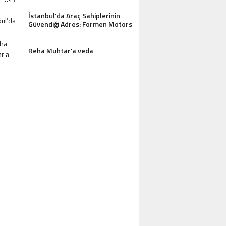
İstanbul’da Araç Sahiplerinin
Güvendiği Adres: Formen Motors
Reha Muhtar’a veda
AZDAĞLARI’NIN GÖZDESI ANTIK MANAST
OTEL MISAFIRLERINDEN TAM NOT ALI