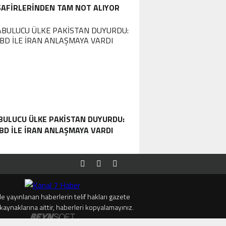
SAFIRLERINDEN TAM NOT ALIYOR
BULUCU ÜLKE PAKISTAN DUYURDU:
BD ILE İRAN ANLAŞMAYA VARDI
e yayınlanan haberlerin telif hakları gazete
kaynaklarına aittir, haberleri kopyalamayınız.
MANASTIR İDA BUTIK HOTEL MISAFIRLERINDEN TAM NOT ALIYOR
TRUMP’TAN İRAN AÇI