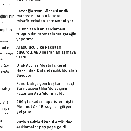
Kazdağları’nın Gözdesi Antik
Manastır İDA Butik Hotel
Misafirlerinden Tam Not Alıyor
Trump’tan İran açıklaması:
“Uygun davranmazlarsa gereğini
yaparım”
Arabulucu ülke Pakistan
duyurdu: ABD ile İran anlaşmaya
vardı
Ufuk Avcı ve Mustafa Karal
Hakkındaki Dolandırıcılık İddiaları
Büyüyor
Fenerbahçe yeni başkanını seçti!
Sarı-Lacivertliler’de seçimin
kazananı Aziz Yıldırım oldu
286 yıla kadar hapsi istenmişti!
Mehmet Akif Ersoy ile ilgili yeni
gelişme
Putin ‘tavizleri kabul ettik’ dedi!
Açıklamalar peş peşe geldi