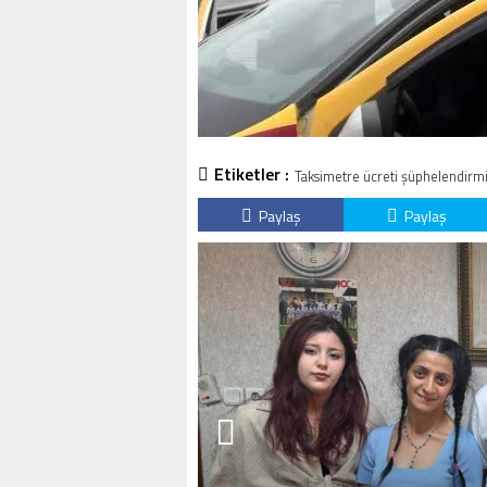
Etiketler :
Taksimetre ücreti şüphelendirmiş
Paylaş
Paylaş