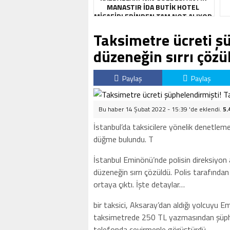
MANASTIR İDA BUTIK HOTEL
MISAFIRLERINDEN TAM NOT ALIYOR
Taksimetre ücreti ş
düzeneğin sırrı çözü
Paylaş
Paylaş
Bu haber 14 Şubat 2022 - 15:39 'de eklendi.
5.
İstanbul’da taksicilere yönelik denetleme
düğme bulundu. T
İstanbul Eminönü’nde polisin direksiyon 
düzeneğin sırrı çözüldü. Polis tarafınd
ortaya çıktı. İşte detaylar…
bir taksici, Aksaray’dan aldığı yolcuyu 
taksimetrede 250 TL yazmasından şüphele
telefonda çevirmenle görüştürdü.