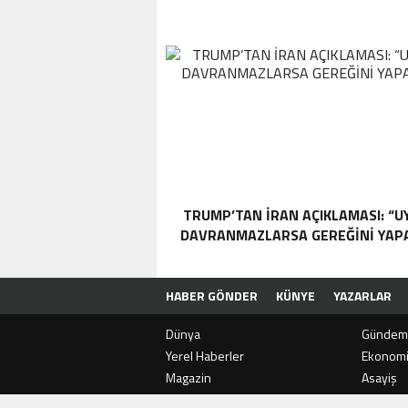
TRUMP’TAN İRAN AÇIKLAMASI: “
DAVRANMAZLARSA GEREĞINI YAP
HABER GÖNDER
KÜNYE
YAZARLAR
Dünya
Gündem
Yerel Haberler
Ekonom
Magazin
Asayiş
SON
DAKİKA
E
Teknoloji
Sağlık