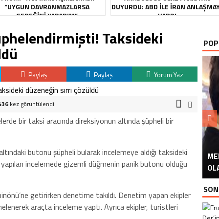
“UYGUN DAVRANMAZLARSA
DUYURDU: ABD ILE İRAN ANLAŞMA
GEREĞINI YAPARIM”
VARDI
üphelendirmişti! Taksideki
POP
ldü
Paylaş
Paylaş
Yorum Yaz
436
kez görüntülendi.
lerde bir taksi aracında direksiyonun altında şüpheli bir
altındaki butonu şüpheli bularak incelemeye aldığı taksideki
ME
U
Ü
an yapılan incelemede gizemli düğmenin panik butonu olduğu
OL
SON
Eminönü’ne getirirken denetime takıldı. Denetim yapan ekipler
nerek araçta inceleme yaptı. Ayrıca ekipler, turistleri