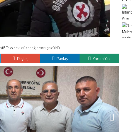
ti! Taksideki düzeneğin sırrı çözüldü
Paylaş
Paylaş
Yorum Yaz
K
H